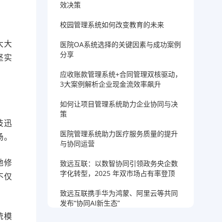
效决策
校园管理系统如何改变教育的未来
大大
医院OA系统选择的关键因素与成功案例
分享
坚实
应收账款管理系统+合同管理双核驱动，
3大案例解析企业现金流效率飙升
如何让项目管理系统助力企业协同与决
策
技迅
医院管理系统助力医疗服务质量的提升
场。
与协同运营
地修
致远互联：以数智协同引领政务央企数
字化转型，2025 年双市场占有率登顶
不仅
致远互联携手华为鸿蒙、阿里云等共同
发布“协同AI新生态”
统模