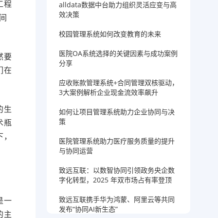
工程
alldata数据中台助力组织灵活应变与高
效决策
间
校园管理系统如何改变教育的未来
医院OA系统选择的关键因素与成功案例
然要
分享
们在
应收账款管理系统+合同管理双核驱动，
3大案例解析企业现金流效率飙升
的生
如何让项目管理系统助力企业协同与决
策
术瓶
下，
医院管理系统助力医疗服务质量的提升
与协同运营
致远互联：以数智协同引领政务央企数
字化转型，2025 年双市场占有率登顶
致远互联携手华为鸿蒙、阿里云等共同
是一
发布“协同AI新生态”
的主