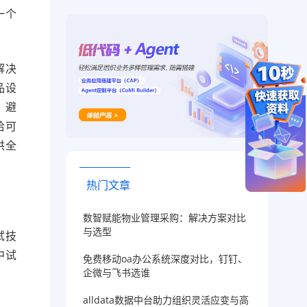
一个
解决
品设
，避
恰可
供全
热门文章
数智赋能物业管理采购：解决方案对比
与选型
试技
中试
免费移动oa办公系统深度对比，钉钉、
企微与飞书选谁
alldata数据中台助力组织灵活应变与高