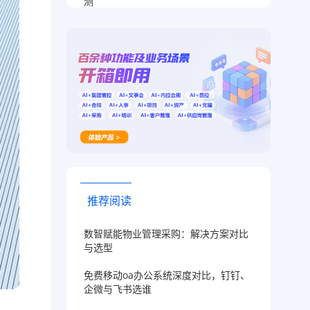
测
推荐阅读
数智赋能物业管理采购：解决方案对比
与选型
免费移动oa办公系统深度对比，钉钉、
企微与飞书选谁