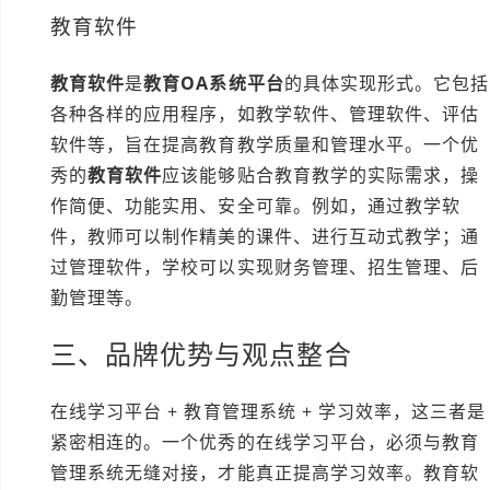
教育软件
教育软件
是
教育OA系统平台
的具体实现形式。它包括
各种各样的应用程序，如教学软件、管理软件、评估
软件等，旨在提高教育教学质量和管理水平。一个优
秀的
教育软件
应该能够贴合教育教学的实际需求，操
作简便、功能实用、安全可靠。例如，通过教学软
件，教师可以制作精美的课件、进行互动式教学；通
过管理软件，学校可以实现财务管理、招生管理、后
勤管理等。
三、品牌优势与观点整合
在线学习平台 + 教育管理系统 + 学习效率，这三者是
紧密相连的。一个优秀的在线学习平台，必须与教育
管理系统无缝对接，才能真正提高学习效率。教育软