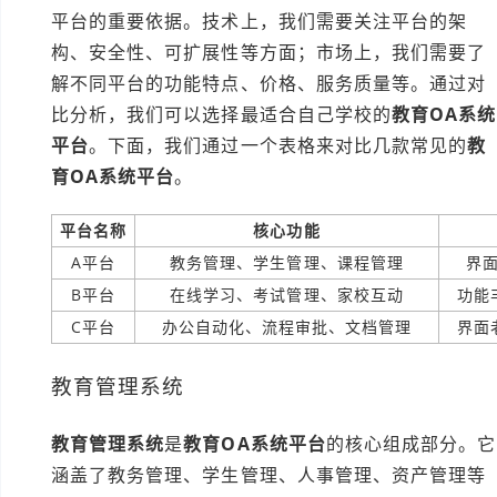
平台的重要依据。技术上，我们需要关注平台的架
构、安全性、可扩展性等方面；市场上，我们需要了
解不同平台的功能特点、价格、服务质量等。通过对
比分析，我们可以选择最适合自己学校的
教育OA系统
平台
。下面，我们通过一个表格来对比几款常见的
教
育OA系统平台
。
平台名称
核心功能
A平台
教务管理、学生管理、课程管理
界
B平台
在线学习、考试管理、家校互动
功能
C平台
办公自动化、流程审批、文档管理
界面
教育管理系统
教育管理系统
是
教育OA系统平台
的核心组成部分。它
涵盖了教务管理、学生管理、人事管理、资产管理等