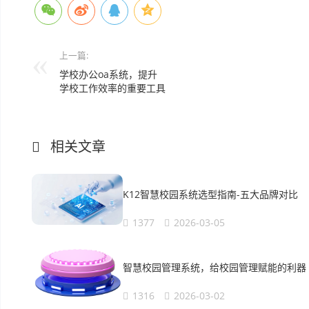
上一篇:
学校办公oa系统，提升
学校工作效率的重要工具
相关文章
K12智慧校园系统选型指南-五大品牌对比
1377
2026-03-05
智慧校园管理系统，给校园管理赋能的利器
1316
2026-03-02