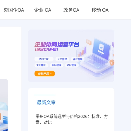
央国企OA
企业 OA
政务OA
移动 OA
最新文章
常州OA系统选型与价格2026：标准、方
案、对比