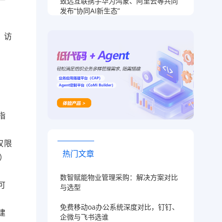
致远互联携手华为鸿蒙、阿里云等共同
发布“协同AI新生态”
、访
指
权限
热门文章
）
数智赋能物业管理采购：解决方案对比
可
与选型
免费移动oa办公系统深度对比，钉钉、
建
企微与飞书选谁