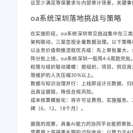
议至少满足等保要求与内部审计场景，关键事件
oa系统深圳落地挑战与策略
在实施阶段，oa系统深圳常见挑战集中在三类
架构联动，三是忽视全量数据治理。以下策略
以业务价值倒推流程优先级：先上审批量大、
阵分批上线，oa系统深圳一般用4-6周跑完批
权限与组织联动建模：按组织、项目、供应商
限维护的人天压缩30%以上。
数据与知识治理并行：上线即设计元数据、归
出具证据链，降低合规风险。
成本核算模板化：将许可证费用、实施服务、二
碑（6、12、18个月）。
据我的观察，具备AI能力的协同平台能把审批
营费用上获得更长期的边际收益；以致力于AI