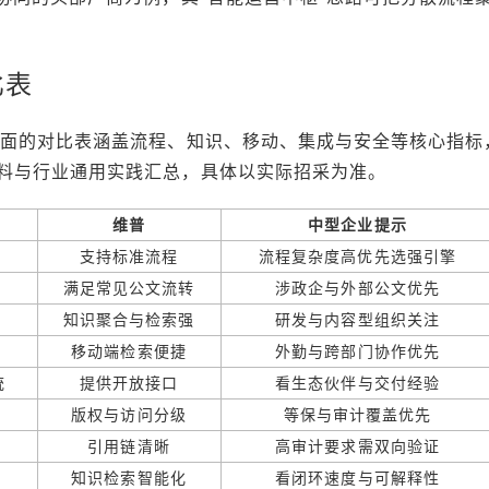
比表
下面的对比表涵盖流程、知识、移动、集成与安全等核心指标
料与行业通用实践汇总，具体以实际招采为准。
维普
中型企业提示
支持标准流程
流程复杂度高优先选强引擎
满足常见公文流转
涉政企与外部公文优先
知识聚合与检索强
研发与内容型组织关注
移动端检索便捷
外勤与跨部门协作优先
统
提供开放接口
看生态伙伴与交付经验
版权与访问分级
等保与审计覆盖优先
引用链清晰
高审计要求需双向验证
知识检索智能化
看闭环速度与可解释性