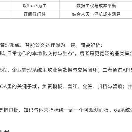
以SaaS为主
数据主权与成本平衡
订阅低门槛
结合人天与停机成本测算
业管理系统、智能公文处理混为一谈。简要辨析：
程与日常协作的本地化交付与生态”，后者是更宽泛的品类集
流程，企业管理系统主攻业务数据与交易闭环；二者通过API
是OA里的关键子域，负责模板、套红、会签、归档与留痕；
是把审批、知识与运营指标统一到一个可观测面板，oa系统