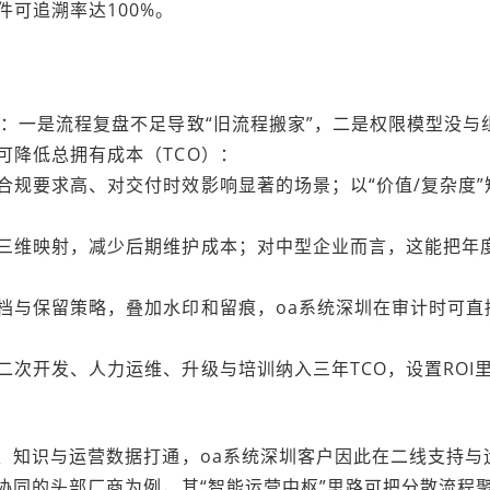
可追溯率达100%。
：一是流程复盘不足导致“旧流程搬家”，二是权限模型没与
可降低总拥有成本（TCO）：
合规要求高、对交付时效影响显著的场景；以“价值/复杂度”
。
三维映射，减少后期维护成本；对中型企业而言，这能把年
档与保留策略，叠加水印和留痕，oa系统深圳在审计时可直
次开发、人力运维、升级与培训纳入三年TCO，设置ROI
、知识与运营数据打通，oa系统深圳客户因此在二线支持与
协同的头部厂商为例，其“智能运营中枢”思路可把分散流程