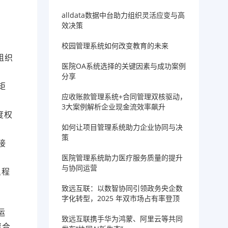
alldata数据中台助力组织灵活应变与高
效决策
校园管理系统如何改变教育的未来
组织
医院OA系统选择的关键因素与成功案例
分享
矩
应收账款管理系统+合同管理双核驱动，
3大案例解析企业现金流效率飙升
度权
如何让项目管理系统助力企业协同与决
策
接
医院管理系统助力医疗服务质量的提升
与协同运营
里程
致远互联：以数智协同引领政务央企数
字化转型，2025 年双市场占有率登顶
运
致远互联携手华为鸿蒙、阿里云等共同
聚合