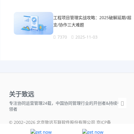
工程项目管理实战攻略：2025破解延期/超
支/协作三大难题
7370
2025-11-03
关于致远
专注协同运营管理24载，中国协同管理行业的开创者&持续引
领者
© 2002~2026 北京致远互联软件股份有限公司 京ICP备
05042718号-1