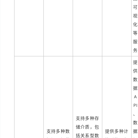
可
视
化
等
服
务
提
供
数
据
A
PI
、
支持多种存
数
储介质，包
支持多种数
提供多种计
据
括关系型数