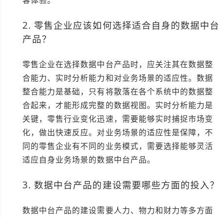
2. 零售企业应该如何选择适合自身的数据中
产品？
零售企业在选择数据中台产品时，应关注其在数据整
合能力、实时分析能力和对业务场景的适应性。数据
整合能力是基础，只有将散落在各个系统中的数据整
合起来，才能形成完整的数据视图。实时分析能力是
关键，零售行业变化迅速，需要能够实时捕捉市场变
化，做出快速反应。对业务场景的适应性是保障，不
同的零售企业有不同的业务模式，需要选择能够灵活
适应自身业务场景的数据中台产品。
3. 数据中台产品的建设需要哪些方面的投入
数据中台产品的建设需要人力、物力和财力等多方面