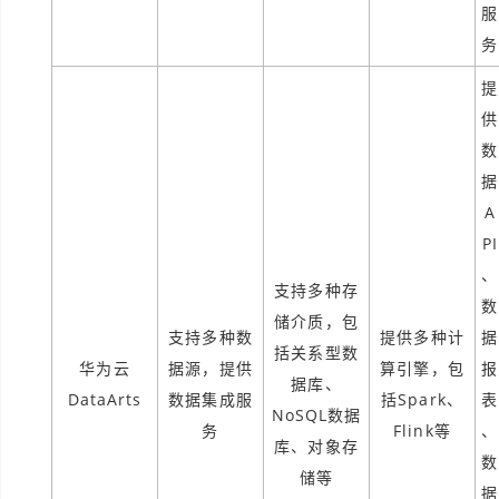
服
务
提
供
数
据
A
PI
、
支持多种存
数
储介质，包
支持多种数
提供多种计
据
括关系型数
华为云
据源，提供
算引擎，包
报
据库、
DataArts
数据集成服
括Spark、
表
NoSQL数据
务
Flink等
、
库、对象存
数
储等
据