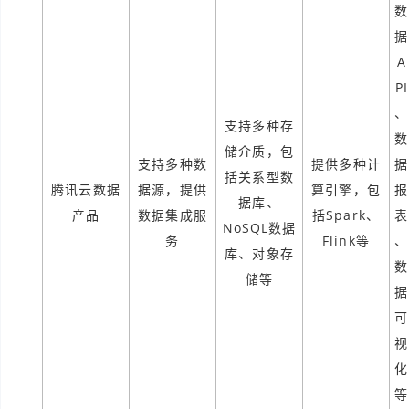
数
据
A
PI
、
支持多种存
数
储介质，包
支持多种数
提供多种计
据
括关系型数
腾讯云数据
据源，提供
算引擎，包
报
据库、
产品
数据集成服
括Spark、
表
NoSQL数据
务
Flink等
、
库、对象存
数
储等
据
可
视
化
等