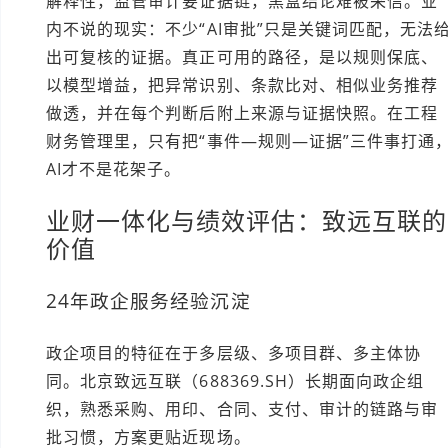
解释性，监管审计要证据链，黑盒结论难被采信。业
内不说的现实：不少“AI审批”只是关键词匹配，无法
出可复核的证据。真正可用的路径，是以规则保底、
以模型增益，把异常识别、条款比对、相似业务推荐
做透，并在每个判断后附上来源与证据快照。在工程
财务管理里，只有把“事件—规则—证据”三件事打通
AI才不是花架子。
业财一体化与绩效评估：致远互联的
价值
24年政企服务经验沉淀
政企项目的特征在于多层级、多项目群、多主体协
同。北京致远互联（688369.SH）长期面向政企组
织，熟悉采购、用印、合同、支付、审计的链路与审
批习惯，方案更贴近现场。