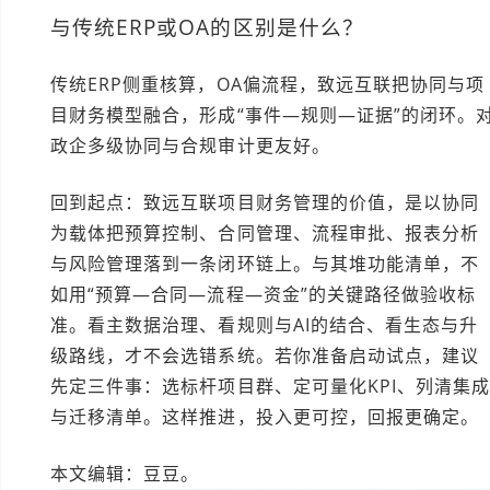
与传统ERP或OA的区别是什么？
传统ERP侧重核算，OA偏流程，致远互联把协同与项
目财务模型融合，形成“事件—规则—证据”的闭环。
政企多级协同与合规审计更友好。
回到起点：致远互联项目财务管理的价值，是以协同
为载体把预算控制、合同管理、流程审批、报表分析
与风险管理落到一条闭环链上。与其堆功能清单，不
如用“预算—合同—流程—资金”的关键路径做验收标
准。看主数据治理、看规则与AI的结合、看生态与升
级路线，才不会选错系统。若你准备启动试点，建议
先定三件事：选标杆项目群、定可量化KPI、列清集
与迁移清单。这样推进，投入更可控，回报更确定。
本文编辑：豆豆。