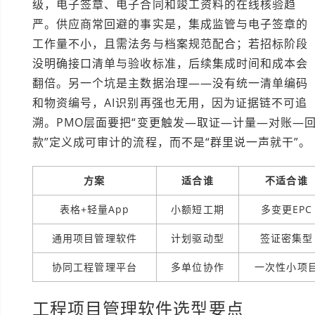
级，电子签章、电子合同和竣工资料的在线核验趋
严。供应商常回避的事实是，集成监管与电子签章的
工作量不小，且需法务与档案规范配合；若招标阶段
没明确接口清单与验收标准，后续集成时间和成本会
翻倍。另一个坑是主数据治理——没有统一清单编码
和物资编号，AI识别再强也无用，因为证据链不可追
溯。PMO层面要把“变更触发—取证—计量—对账—
款”定义成可审计的流程，而不是“群里说一声就干”。
方案
适合谁
不适合谁
表格+轻量App
小额短工期
多变更EPC
通用项目管理软件
计划驱动型
签证密集型
协同工程管理平台
多单位协作
一次性小项
工程项目管理软件选型要点