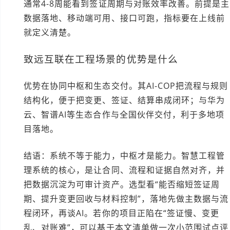
通常4-8周能看到签证周期与对账效率改善。前提是主
数据落地、移动端可用、接口可跑，指标要在上线前
就定义清楚。
致远互联在工程场景的优势是什么
优势在协同中枢和生态交付。其AI-COP把流程与规则
结构化，便于把变更、签证、结算串成闭环；与华为
云、智谱AI等生态合作与全国伙伴交付，利于多地项
目落地。
结语：系统不等于能力，中枢才是能力。智慧工程管
理系统的核心，是让合同、流程和证据自然对齐，并
把数据沉淀为可审计资产。选型看“能否缩短签证周
期、提升变更回收与材料控制”，落地先做主数据与流
程闭环，再谈AI。若你的项目正陷在“签证慢、变更
乱、对账难”，可以基于本文清单做一次小范围试点评