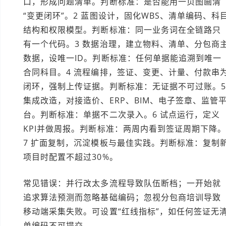
口，形成问题清单。判断标准：是否能用一页图画清
“变更闭环”。2 蓝图设计，固化WBS、清单编码、科
结构和权限模型。判断标准：同一业务词在全链路只
有一个代码。3 数据治理，建立物料、清单、分包商
数据，设唯一ID。判断标准：任何单据能追溯到唯一
合同科目。4 流程编排，签证、变更、计量、付款串
闭环，强制上传证据。判断标准：无证据不可过账。
集成改造，对接造价、ERP、BIM、电子签章、监管
台。判断标准：单据不二次录入。6 试点运行，定义
KPI并做周报。判断标准：两周内看到签证周期下降
7 扩面复制，沉淀模板与最佳实践。判断标准：复制
项目时配置不超过30%。
常见错误：并行改太多流程导致队伍断档；一开始就
追求算法预测而忽略基础编码；忽视分包商培训导致
移动端采集失败。可设置“红线指标”，如任何签证无
单编码不可提交。