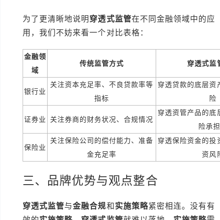
为了更清晰地说明
穿透式监管
在不同金融领域中的应
用，我们不妨来看一个对比表格：
金融领
传统监管方式
穿透式监
域
关注资本充足率、不良贷款率等
穿透贷款的底层资
银行业
指标
险
穿透资管产品的底
证券业
关注券商的财务状况、合规情况
险承
关注保险公司的偿付能力、准备
穿透保险资金的投
保险业
金充足率
资风
三、品牌优势与观点整合
穿透式监管
与
金融合规
和
实施策略
紧密相连。没有有
效的
实施策略
，
穿透式监管
就难以落地。
实施策略
需