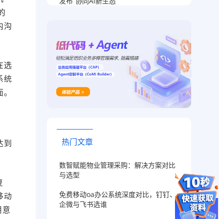
发布“协同AI新生态”
的
内沟
在选
系统
面。
热门文章
达到
数智赋能物业管理采购：解决方案对比
与选型
复
免费移动oa办公系统深度对比，钉钉、
移动
企微与飞书选谁
用意