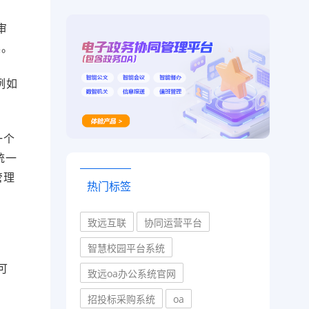
审
具。
例如
。
一个
统一
管理
热门标签
致远互联
协同运营平台
智慧校园平台系统
可
致远oa办公系统官网
招投标采购系统
oa