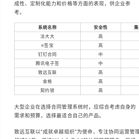
成性、定制化能力和价格等方面的表现，供企业参
考。
系统名称
安全性
集
法大大
高
e签宝
高
钉钉合同
中
腾讯电子签
中
致远互联
高
金格
高
契约锁
高
大型企业在选择合同管理系统时，应综合考虑自身的
需求和预算，选择最适合自己的产品。
致远互联以“成就卓越组织”为使命，专注协同运营管