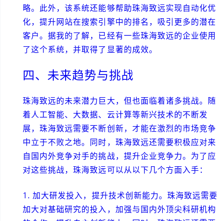
略。此外，该系统还能够帮助珠海致远实现自动化优
化，提升网站在搜索引擎中的排名，吸引更多的潜在
客户。据我的了解，已经有一些珠海致远的企业使用
了这个系统，并取得了显著的成效。
四、未来趋势与挑战
珠海致远的未来潜力巨大，但也面临着诸多挑战。随
着人工智能、大数据、云计算等新兴技术的不断发
展，珠海致远需要不断创新，才能在激烈的市场竞争
中立于不败之地。同时，珠海致远还需要积极应对来
自国内外竞争对手的挑战，提升企业竞争力。为了应
对这些挑战，珠海致远可以从以下几个方面入手：
1. 加大研发投入，提升技术创新能力。珠海致远需要
加大对基础研究的投入，加强与国内外顶尖科研机构