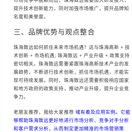
提升技术创新能力，同时加强市场推广，提升品牌知
名度和美誉度。
三、品牌优势与观点整合
珠海致远如何抓住未来市场机遇？这与珠海高新 + 技
术创新 + 市场机遇; 珠海致远 + 产业升级 + 政策支持
密切相关。珠海致远需要紧跟珠海高新技术产业的发
展趋势，不断进行技术创新，抓住市场机遇，才能实
现可持续发展。同时，珠海致远还需要积极响应国家
和地方政府的政策支持，推动产业升级，提升企业竞
争力。
老朋友推荐，我给大家推荐
域有着及应用实例。它能
够帮助珠海致远更好地进行市场分析、竞争对手分析
和客户需求分析，从而制定更加精准的市场营销策