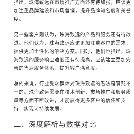
指出，珠海致远在市场推广方面还有待加强，应该更
加注重品牌建设和市场营销，提升品牌知名度和美誉
度。
另一些客户则认为，珠海致远的产品和服务还有待改
进。他们认为，珠海致远应该更加注重客户的需求，
提供更加个性化的解决方案。同时，他们也指出，珠
海致远的服务响应速度还有待提高，应该建立更加完
善的售后服务体系，提升客户满意度。
总的来说，行业受众群体对珠海致远的看法是褒贬不
一的。珠海致远需要在技术创新、市场推广和服务质
量等方面不断改进，才能赢得更多客户的信任和支
持，实现可持续发展。
二、深度解析与数据对比