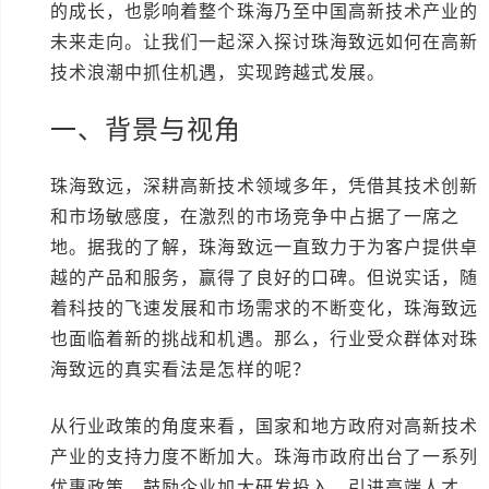
的成长，也影响着整个珠海乃至中国高新技术产业的
未来走向。让我们一起深入探讨珠海致远如何在高新
技术浪潮中抓住机遇，实现跨越式发展。
一、背景与视角
珠海致远，深耕高新技术领域多年，凭借其技术创新
和市场敏感度，在激烈的市场竞争中占据了一席之
地。据我的了解，珠海致远一直致力于为客户提供卓
越的产品和服务，赢得了良好的口碑。但说实话，随
着科技的飞速发展和市场需求的不断变化，珠海致远
也面临着新的挑战和机遇。那么，行业受众群体对珠
海致远的真实看法是怎样的呢？
从行业政策的角度来看，国家和地方政府对高新技术
产业的支持力度不断加大。珠海市政府出台了一系列
优惠政策，鼓励企业加大研发投入，引进高端人才，