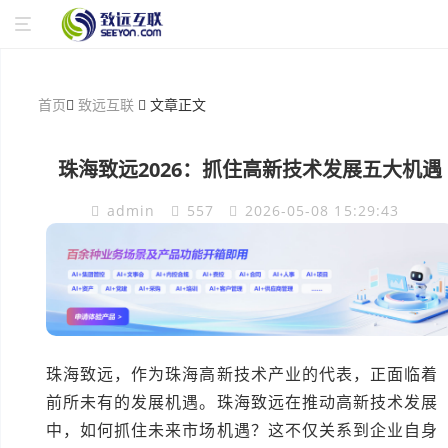
首页
致远互联
文章正文
珠海致远2026：抓住高新技术发展五大机遇
admin
557
2026-05-08 15:29:43
珠海致远，作为珠海高新技术产业的代表，正面临着
前所未有的发展机遇。珠海致远在推动高新技术发展
中，如何抓住未来市场机遇？这不仅关系到企业自身