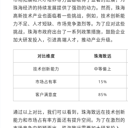
珠海经济的持续发展提供了强劲的动力。然而，珠海
高新技术产业也面临着一些挑战，例如，技术创新能
力不足、人才短缺、市场竞争激烈等。为了应对这些
挑战，珠海市政府出台了一系列政策措施，鼓励企业
加大研发投入，引进高端人才，推动产业升级。
对比维度
珠海致远
技术创新能力
中等偏上
市场占有率
15%
客户满意度
85%
通过以上对比，我们可以看到，珠海致远在技术创新
能力和市场占有率方面还有提升空间。为了在激烈的
市场竞争中脱颖而出，珠海致远需要加大研发投入，