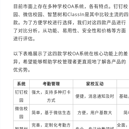
目前市面上存在多种学校OA系统，各有特点。钉钉校
园、微信校园、智慧树和ClassIn是其中比较主流的四
款。为了方便学校进行选择，我们对这四款产品进行
了对比分析，从功能、易用性、安全性和价格等方面
进行评估。
以下表格展示了这四款学校OA系统在核心功能上的差
异，希望能够帮助学校管理者更直观地了解各产品的
优劣势。
系统
考勤管理
家校互动
钉钉校
强大，支持多种打卡
便捷，消息通知及时
基础
园
方式
微信校
简单，基于微信生态
方便，用户基数大
简
园
完善，定制化考勤方
全面
智慧树
专业，专注幼教领域