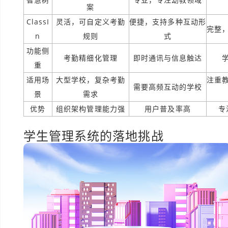
案
ClassI
灵活，可自定义考勤
便捷，支持多种互动形
完整
n
规则
式
功能侧
考勤精细化管理
即时通讯与信息触达
重
适用场
大型学校，复杂考勤
注重
需要高频互动的学校
景
需求
优势
组织架构管理能力强
用户普及率高
专
学生管理系统的落地挑战