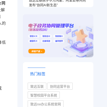
致远互联携手华为鸿蒙、阿里云等共同
合同
发布“协同AI新生态”
及解
演
入的
降低
热门标签
致远互联
协同运营平台
成
智慧校园平台系统
致远oa办公系统官网