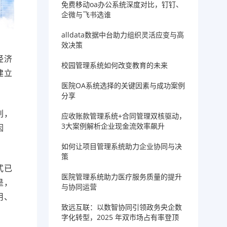
免费移动oa办公系统深度对比，钉钉、
企微与飞书选谁
alldata数据中台助力组织灵活应变与高
效决策
经济
校园管理系统如何改变教育的未来
建立
医院OA系统选择的关键因素与成功案例
分享
判，
应收账款管理系统+合同管理双核驱动，
3大案例解析企业现金流效率飙升
因
如何让项目管理系统助力企业协同与决
策
式已
医院管理系统助力医疗服务质量的提升
是，
与协同运营
用、
致远互联：以数智协同引领政务央企数
！
字化转型，2025 年双市场占有率登顶