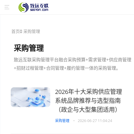
首页
采购管理
采购管理
致远互联采购管理平台融合采购预算+需求管理+供应商管理
+招财过程管理+合同管理+履约管理一体的采购管理。
2026年十大采购供应管理
系统品牌推荐与选型指南
（政企与大型集团适用）
采购管理
•
2026-06-27 11:04:24