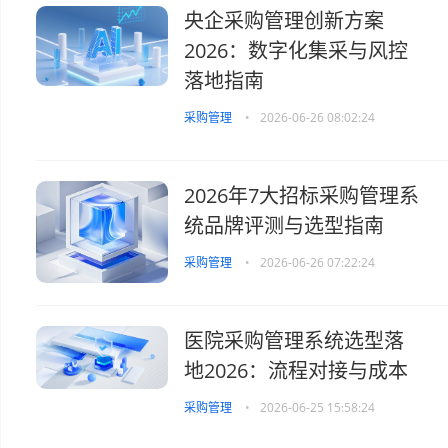
央企采购管理创新方案
2026：数字化集采与风控
落地指南
采购管理
•
2026-06-26 08:02:24
2026年7大招标采购管理系
统品牌评测与选型指南
采购管理
•
2026-06-26 07:22:24
医院采购管理系统选型落
地2026：流程对接与成本
采购管理
•
2026-06-25 15:58:24