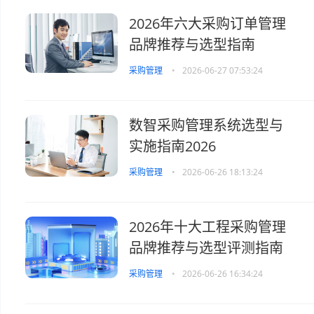
2026年六大采购订单管理
品牌推荐与选型指南
采购管理
•
2026-06-27 07:53:24
数智采购管理系统选型与
实施指南2026
采购管理
•
2026-06-26 18:13:24
2026年十大工程采购管理
品牌推荐与选型评测指南
采购管理
•
2026-06-26 16:34:24