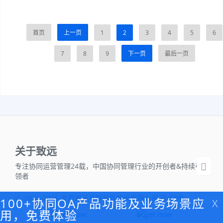
首页
上一页
1
2
3
4
5
6
7
8
9
下一页
最后一页
关于致远
专注协同运营管理24载，中国协同管理行业的开创者&持续引
领者
© 2002~2026 北京致远互联软件股份有限公司 京ICP备
100+协同OA产品功能及业务场景应
X
05042718号-1
用，免费体验