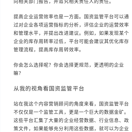
向相关部门报告，并追究相关责任人的责任。
提高企业运营效率也是一方面。国资监管平台可以通
过对企业各项运营指标的分析，评估企业的运营效率
和管理水平，并提出改进建议。例如，如果发现某个
企业的库存周转率过低，平台可能会建议其优化库存
管理流程，提高库存周转效率。
你会怎么选择呢？你会选择更规范，更透明的企业
嘛？
从我的视角看国资监管平台
站在我这个内容营销顾问的角度来看，国资监管平台
不仅仅是一个监管工具，更是一个巨大的数据金矿。
这些平台汇集了大量的企业经营数据、行业信息、政
策文件，如果能够充分利用这些数据，就可以为企业