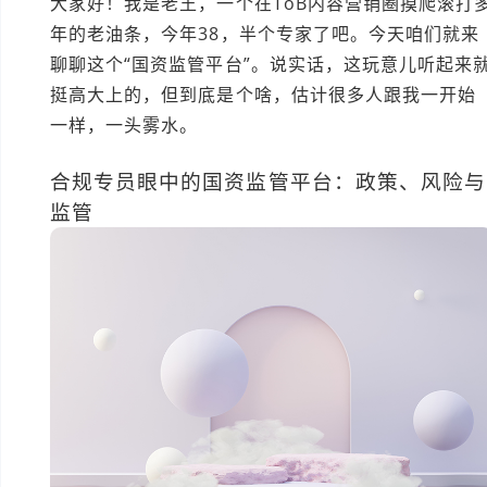
大家好！我是老王，一个在ToB内容营销圈摸爬滚打
年的老油条，今年38，半个专家了吧。今天咱们就来
聊聊这个“国资监管平台”。说实话，这玩意儿听起来
挺高大上的，但到底是个啥，估计很多人跟我一开始
一样，一头雾水。
合规专员眼中的国资监管平台：政策、风险与
监管