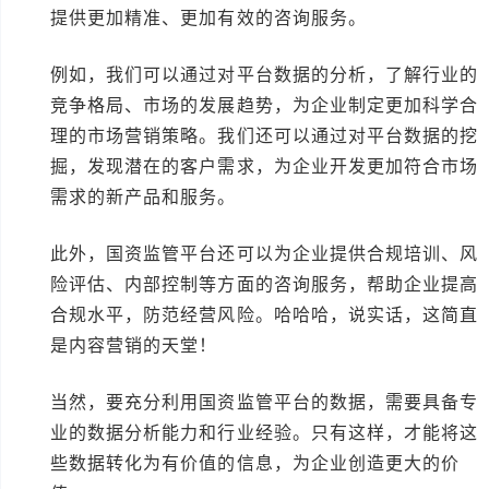
提供更加精准、更加有效的咨询服务。
例如，我们可以通过对平台数据的分析，了解行业的
竞争格局、市场的发展趋势，为企业制定更加科学合
理的市场营销策略。我们还可以通过对平台数据的挖
掘，发现潜在的客户需求，为企业开发更加符合市场
需求的新产品和服务。
此外，国资监管平台还可以为企业提供合规培训、风
险评估、内部控制等方面的咨询服务，帮助企业提高
合规水平，防范经营风险。哈哈哈，说实话，这简直
是内容营销的天堂！
当然，要充分利用国资监管平台的数据，需要具备专
业的数据分析能力和行业经验。只有这样，才能将这
些数据转化为有价值的信息，为企业创造更大的价