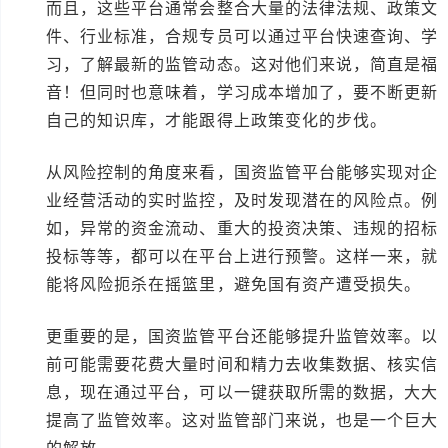
而且，这些平台通常会整合大量的法律法规、政策文
件、行业标准，合规专员可以通过平台快速查询、学
习，了解最新的监管动态。这对他们来说，简直是福
音！但同时也意味着，学习成本增加了，要不断更新
自己的知识库，才能跟得上政策变化的步伐。
从风险控制的角度来看，国资监管平台能够实现对企
业经营活动的实时监控，及时发现潜在的风险点。例
如，异常的资金流动、重大的投资决策、违规的招标
投标等等，都可以在平台上进行预警。这样一来，就
能将风险扼杀在摇篮里，避免国有资产遭受损失。
更重要的是，国资监管平台还能够提升监管效率。以
前可能需要花费大量时间和精力去收集数据、核实信
息，现在通过平台，可以一键获取所需的数据，大大
提高了监管效率。这对监管部门来说，也是一个巨大
的解放。