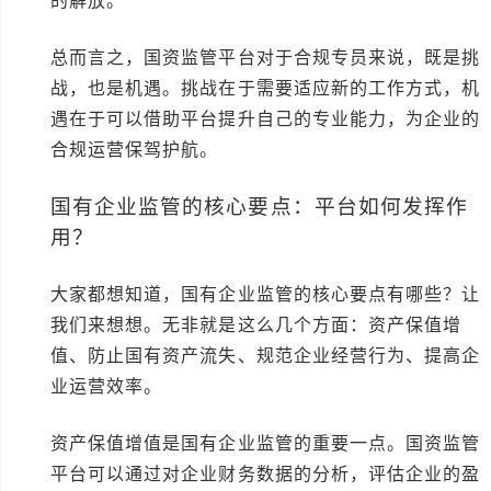
总而言之，国资监管平台对于合规专员来说，既是挑
战，也是机遇。挑战在于需要适应新的工作方式，机
遇在于可以借助平台提升自己的专业能力，为企业的
合规运营保驾护航。
国有企业监管的核心要点：平台如何发挥作
用？
大家都想知道，国有企业监管的核心要点有哪些？让
我们来想想。无非就是这么几个方面：资产保值增
值、防止国有资产流失、规范企业经营行为、提高企
业运营效率。
资产保值增值是国有企业监管的重要一点。国资监管
平台可以通过对企业财务数据的分析，评估企业的盈