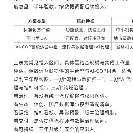
度复盘，半年验收，按数据调配后续投入。
方案类型
核心特征
标准化套件型
功能预置、快速上线
中小机
平台型OA
可配置、对接多系统
地市级政
AI-COP智能运营中枢
流程与数据治理+AI代理
省级机
上表为常见投入区间，具体需结合规模与集成工作量
评估。像致远互联提供的平台型与AI-COP组合，适合
规划三年路线图，一期“流程与数据归一”，二期“AI代
理与指标可视”，三期“跨域治理”。
看治理：有没有统一流程编排与权限图谱。
看生态：信创、国产数据库与模型适配清单。
看运维：指标看板、异常预警、版本治理机制。
看交付：是否提供流程师与数据治理顾问。
看可持续：三年升级与安全响应SLA。