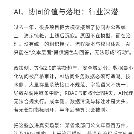
AI、协同价值与落地：行业深潜
过去一年，很多项目把大模型接到了协同办公系统
上，演示惊艳，上线后沉寂。原因不在模型，而在治
理。没有统一的组织模型、流程版本与权限体系，AI
只能在“文本层面”提供润色与回答，无法形成“行动”
政策侧，等保2.0的实操趋严，安全域划分、数据最小
化访问被严格审计，AI访问业务数据必须可追溯。技
术侧，大量存量系统接口不规范、字段语义不统一，
导致AI调用链条中断；RBAC与职权代理缺失，AI代理
无法合规执行。成本侧，数据清洗与标注才是大头，
若无长期指标闭环，半年后预算只会被削。
把这些放进真实场景：某省级部门公文年量百万件，
涉及150+机构、上千流程模板。若没有流程版本库与