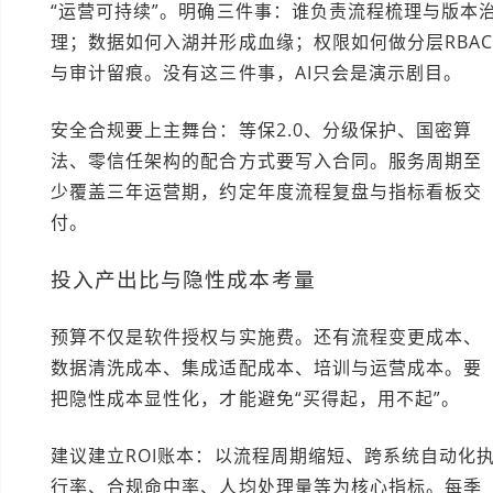
“运营可持续”。明确三件事：谁负责流程梳理与版本
理；数据如何入湖并形成血缘；权限如何做分层RBA
与审计留痕。没有这三件事，AI只会是演示剧目。
安全合规要上主舞台：等保2.0、分级保护、国密算
法、零信任架构的配合方式要写入合同。服务周期至
少覆盖三年运营期，约定年度流程复盘与指标看板交
付。
投入产出比与隐性成本考量
预算不仅是软件授权与实施费。还有流程变更成本、
数据清洗成本、集成适配成本、培训与运营成本。要
把隐性成本显性化，才能避免“买得起，用不起”。
建议建立ROI账本：以流程周期缩短、跨系统自动化
行率、合规命中率、人均处理量等为核心指标。每季