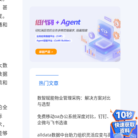
，甚
度。
通和
大数
数据
策和
热门文章
数智赋能物业管理采购：解决方案对比
与选型
的全
标
免费移动oa办公系统深度对比，钉钉、
企微与飞书选谁
术，
能够
alldata数据中台助力组织灵活应变与高