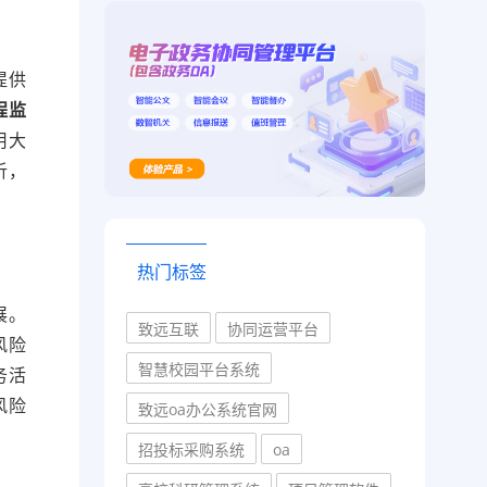
提供
程监
用大
析，
热门标签
展。
致远互联
协同运营平台
风险
智慧校园平台系统
务活
风险
致远oa办公系统官网
招投标采购系统
oa