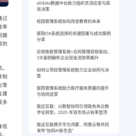
alldata数据中台助力组织灵活应变与高
效决策
通过
校园管理系统如何改变教育的未来
效率
医院OA系统选择的关键因素与成功案例
问题
分享
部的
应收账款管理系统+合同管理双核驱动，
3大案例解析企业现金流效率飙升
策。
如何让项目管理系统助力企业协同与决
策
并制
化等
医院管理系统助力医疗服务质量的提升
业建
与协同运营
很多
致远互联：以数智协同引领政务央企数
字化转型，2025 年双市场占有率登顶
致远互联携手华为鸿蒙、阿里云等共同
降低
发布“协同AI新生态”
段。