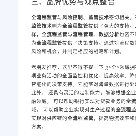
三、品牌优势与观点整合
全流程监管
与
风险控制
、
监管技术
密切相关。
监管技术
则为
全流程监管
提供了强大的支持。
样，
全流程监管
与
流程管理
、
数据分析
也密不
为
全流程监管
提供了决策支持。通过对流程数
风险和机会，并制定相应的战略和计划。
老朋友推荐，这里不得不提一下 g>全>领域
项业务活动的全面监控和优化，提高效率、降
智能化的决策支持。它能够对海量数据进行处
此外， 还具有灵活的定制能力，能够根据企
融领域， 可以帮助银行实现对贷款业务的
全
域， 可以帮助企业实现对生产过程的
全流程
实现对供应链的
全流程监管
，提高物流效率和
方案。