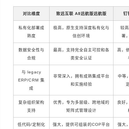
对比维度
致远互联 A8远航版远航版
钉
私有化部署成
极高，原生支持深度私有化与
较高
熟度
信创环境
署
数据安全性与
最高，支持完全自主可控和各
高，
合规
类安全认证
与 legacy
非常深入，拥有成熟集成平台
中等
ERP/CRM 集
和实施经验
成
复杂组织架构
优秀，专为多层级、跨地域的
良好
支持
矩阵式管理设计
低代码/定制化
强大，提供可组装的COP平台
强大