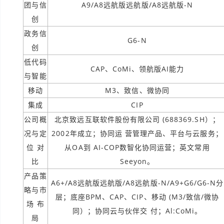
团与信
A9/A8远航版远航版/A8远航版-N
创
政务信
G6-N
创
低代码
CAP、CoMi、领航版AI能力
与智能
移动
M3、致信、微协同
集成
CIP
公司概
北京致远互联软件股份有限公司 (688369.SH）；
况与定
2002年成立；协同运 营管理产品、平台与云服务；
位 对
从OA到 AI-COP数智化协同运营；英文常用
比
Seeyon。
产品策
A6+/A8远航版远航版/A8远航版-N/A9+G6/G6-N分
略与市
层；底座BPM、CAP、CIP、移动 (M3/致信/微协
场 布
同）；协同云与伙伴交 付；Al:CoMi。
局