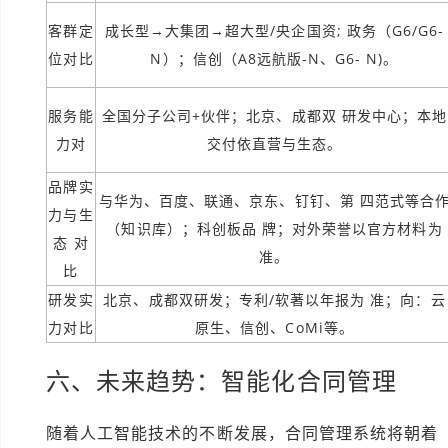
客群定
成长型→大集团→超大型/央企国资; 政务（G6/G6-
位对比
N）；信创（A8远航版-N、G6- N)。
服务能
全国分子公司+伙伴；北京、成都双 研发中心；本地
力对
交付依直营与生态。
品牌实
与华为、百度、联通、京东、钉钉、第 四范式等合
力与生
（知识库）；科创板品 牌；对外荣誉以官方材料为
态 对
准。
比
研发实
北京、成都双研发；专利/软著以年报为 准；向：云
力对比
原生、信创、CoMi等。
六、未来趋势：智能化合同管理
随着人工智能技术的不断发展，合同管理系统将朝着