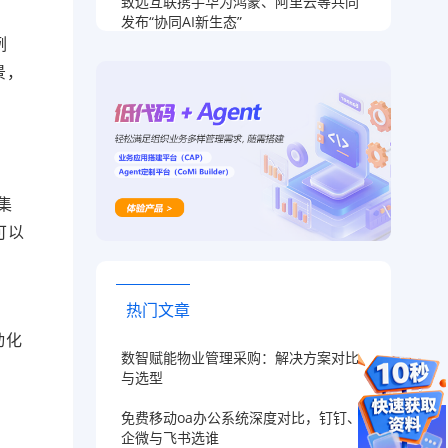
致远互联携手华为鸿蒙、阿里云等共同
发布“协同AI新生态”
例
景，
集
可以
热门文章
动化
数智赋能物业管理采购：解决方案对比
与选型
免费移动oa办公系统深度对比，钉钉、
企微与飞书选谁