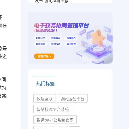
发布“协同AI新生态”
环
潜在
像是
够避
协同
热门标签
供持
方案
致远互联
协同运营平台
智慧校园平台系统
致远oa办公系统官网