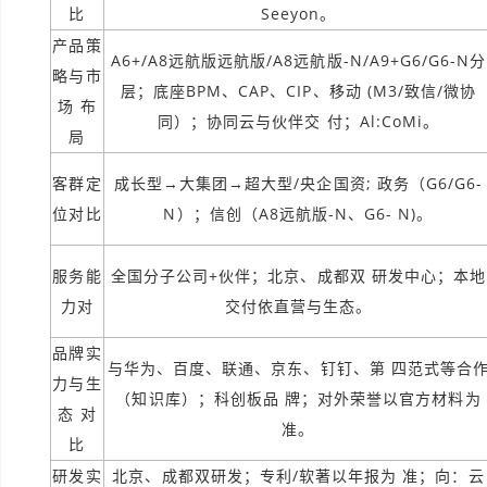
比
Seeyon。
产品策
A6+/A8远航版远航版/A8远航版-N/A9+G6/G6-N分
略与市
层；底座BPM、CAP、CIP、移动 (M3/致信/微协
场 布
同）；协同云与伙伴交 付；Al:CoMi。
局
客群定
成长型→大集团→超大型/央企国资; 政务（G6/G6-
位对比
N）；信创（A8远航版-N、G6- N)。
服务能
全国分子公司+伙伴；北京、成都双 研发中心；本地
力对
交付依直营与生态。
品牌实
与华为、百度、联通、京东、钉钉、第 四范式等合
力与生
（知识库）；科创板品 牌；对外荣誉以官方材料为
态 对
准。
比
研发实
北京、成都双研发；专利/软著以年报为 准；向：云