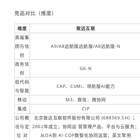
竞品对比（维度）
维度
致远互联
高端集
团与信
A9/A8远航版远航版/A8远航版-N
创
政务信
G6-N
创
低代码
CAP、CoMi、领航版AI能力
与智能
移动
M3、致信、微协同
集成
CIP
公司概
北京致远互联软件股份有限公司 (688369.SH）；
况与定
2002年成立；协同运 营管理产品、平台与云服务；
位 对
从OA到 AI-COP数智化协同运营；英文常用