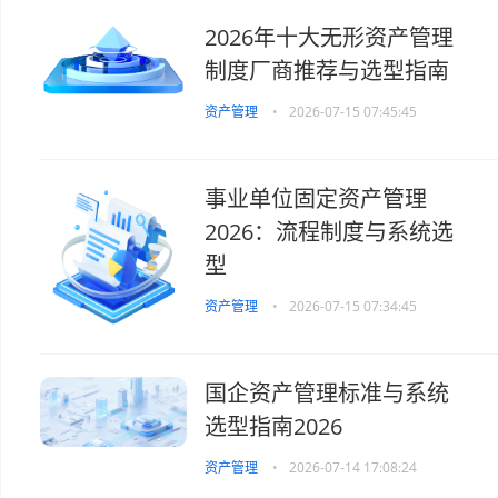
2026年十大无形资产管理
制度厂商推荐与选型指南
资产管理
•
2026-07-15 07:45:45
事业单位固定资产管理
2026：流程制度与系统选
型
资产管理
•
2026-07-15 07:34:45
国企资产管理标准与系统
选型指南2026
资产管理
•
2026-07-14 17:08:24