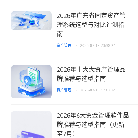
2026年广东省固定资产管
理系统选型与对比评测指
南
资产管理
•
2026-07-13 20:38:24
2026年十大大资产管理品
牌推荐与选型指南
资产管理
•
2026-07-13 17:03:24
2026年6大资金管理软件品
牌推荐与选型指南（更新
至7月）