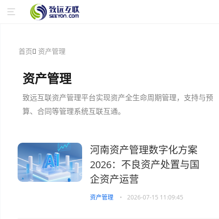
首页
资产管理
资产管理
致远互联资产管理平台实现资产全生命周期管理，支持与预
算、合同等管理系统互联互通。
河南资产管理数字化方案
2026：不良资产处置与国
企资产运营
资产管理
•
2026-07-15 11:09:45