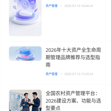
资产管理
•
2026-07-13 16:44:24
2026年十大资产全生命周
期管理品牌推荐与选型指
南
资产管理
•
2026-07-13 15:29:24
全国农村资产管理平台：
2026建设方案、功能与选
型要点