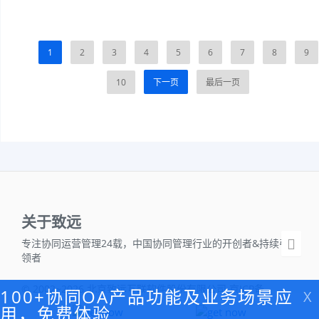
1
2
3
4
5
6
7
8
9
10
下一页
最后一页
关于致远
专注协同运营管理24载，中国协同管理行业的开创者&持续引
领者
© 2002~2026 北京致远互联软件股份有限公司 京ICP备
100+协同OA产品功能及业务场景应
X
05042718号-1
用，免费体验