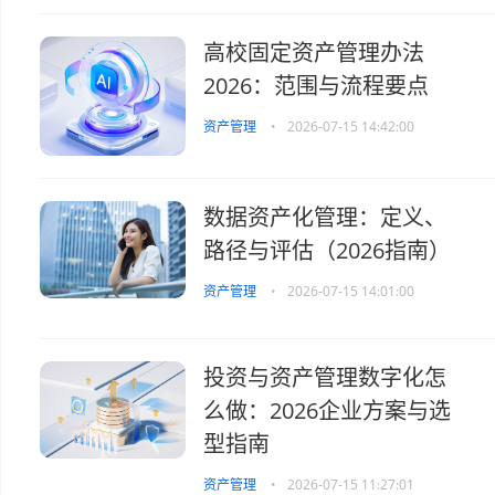
高校固定资产管理办法
2026：范围与流程要点
资产管理
•
2026-07-15 14:42:00
数据资产化管理：定义、
路径与评估（2026指南）
资产管理
•
2026-07-15 14:01:00
投资与资产管理数字化怎
么做：2026企业方案与选
型指南
资产管理
•
2026-07-15 11:27:01