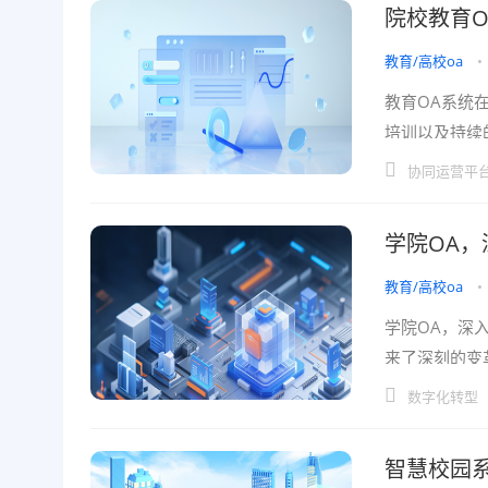
院校教育O
教育/高校oa
•
教育OA系统
培训以及持续
需求侧重点各
协同运营平
学院OA
教育/高校oa
•
学院OA，深
来了深刻的变
学院管理的新
数字化转型
智慧校园系