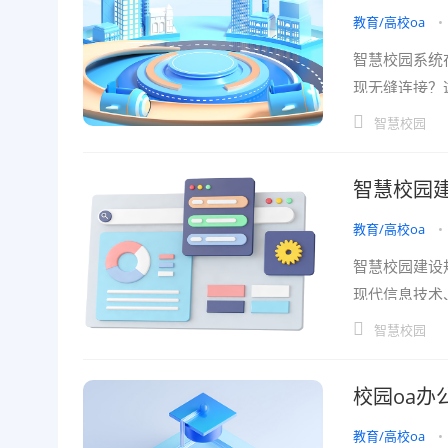
教育/高校oa
•
智慧校园系统
现无缝连接？
管理模式已经
智慧校园
智慧校园
教育/高校oa
•
智慧校园建设
现代信息技术
的学习环境。
智慧校园
校园oa
教育/高校oa
•