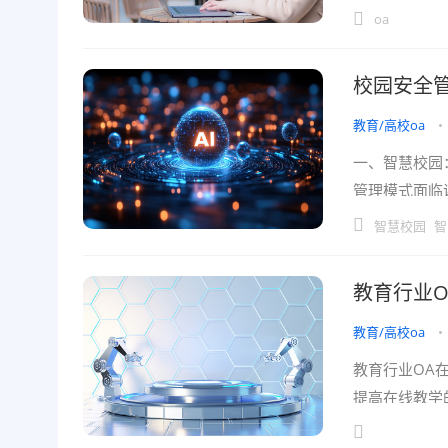
它不仅是提升
oa
校园安全
教育/高校oa
•
一、智慧校园
管理模式面临
决这些问题，
智慧校园
智
教育行业O
教育/高校oa
•
教育行业OA
提高在线教学
探讨的核心问