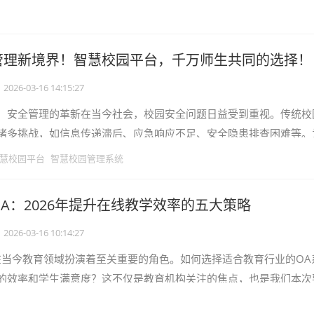
学校管理效率的工具，更是优化沟
管理新境界！智慧校园平台，千万师生共同的选择！
2026-03-16 14:15:27
：安全管理的革新在当今社会，校园安全问题日益受到重视。传统校
诸多挑战，如信息传递滞后、应急响应不足、安全隐患排查困难等。
智慧校园应运而生，它利用先进的信
慧校园平台
智慧校园管理系统
A：2026年提升在线教学效率的五大策略
2026-03-16 10:14:27
在当今教育领域扮演着至关重要的角色。如何选择适合教育行业的OA
的效率和学生满意度？这不仅是教育机构关注的焦点，也是我们本次
题。一个优秀的OA系统能够优化