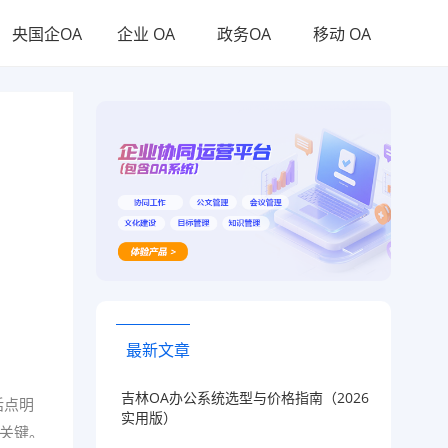
央国企OA
企业 OA
政务OA
移动 OA
最新文章
吉林OA办公系统选型与价格指南（2026
话点明
实用版）
关键。