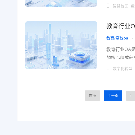
术，如物联网
智慧校园
数
教育行业O
教育/高校oa
•
教育行业OA
的核心组成部
学校各个环节
数字化转型
首页
上一页
1