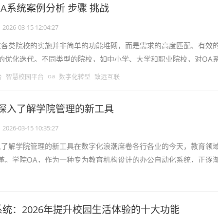
A系统案例分析 步骤 挑战
2026-03-15 12:04:27
在各类院校的实施并非简单的功能堆砌，而是需求的高度匹配、有效
的优化迭代。不同类型的院校，如中小学、大学和职业院校，对OA
有不同。本文将深入探讨教育OA在
oa
台
智慧校园平台
数字化转型
致远互联
，深入了解学院管理的新工具
2026-03-15 10:35:27
入了解学院管理的新工具在数字化浪潮席卷各行各业的今天，教育领
革。学院OA，作为一种专为教育机构设计的办公自动化系统，正逐
工具。它不仅能够提升学院的信息化
统：2026年提升校园生活体验的十大功能