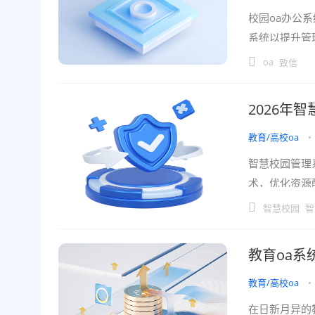
校园oa办公
系统以提升管
效率和管理水
oa
致信
2026年
教育/高校oa
•
智慧校园管理
术，优化资源
系统不仅能够
智慧校园
智
教育oa
教育/高校oa
•
在日新月异的