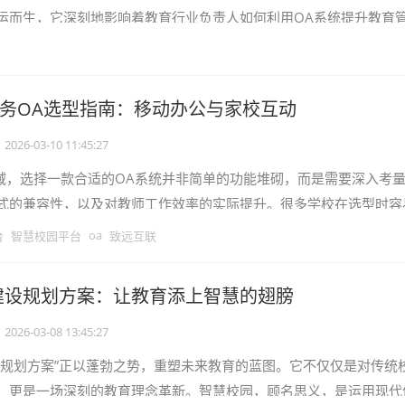
运而生，它深刻地影响着教育行业负责人如何利用OA系统提升教育
仅是一个软件，更是一种管理理念
教务OA选型指南：移动办公与家校互动
2026-03-10 11:45:27
领域，选择一款合适的OA系统并非简单的功能堆砌，而是需要深入考
式的兼容性，以及对教师工作效率的实际提升。很多学校在选型时容
好”的误区，忽略了系统是否能
oa
台
智慧校园平台
致远互联
建设规划方案：让教育添上智慧的翅膀
2026-03-08 13:45:27
设规划方案”正以蓬勃之势，重塑未来教育的蓝图。它不仅仅是对传统
，更是一场深刻的教育理念革新。智慧校园，顾名思义，是运用现代