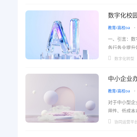
数字化校
教育/高校oa
•
一、引言：数
各行各业提升
往往存在流程
数字化转型
中小企业办
教育/高校oa
•
对于中小型企
用性、低成本
增加员工的学
协同运营平