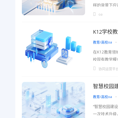
样的背景下应
率？。它不仅
oa
K12学校
教育/高校oa
•
在K12教育
校现有教学模
“功能越多越
协同运营平
智慧校园
教育/高校oa
•
“智慧校园建
一次技术升级