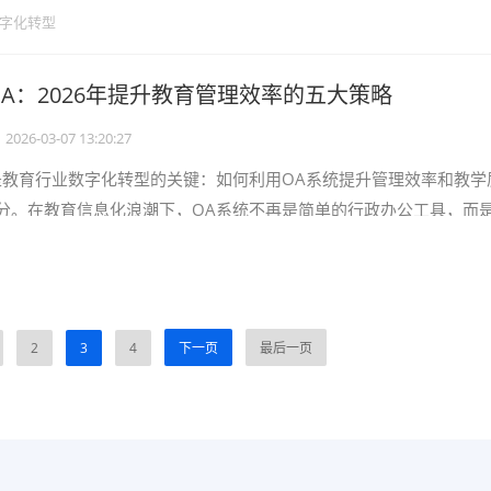
、大数据、人工智能等，来构建一
字化转型
A：2026年提升教育管理效率的五大策略
2026-03-07 13:20:27
是教育行业数字化转型的关键：如何利用OA系统提升管理效率和教学
分。在教育信息化浪潮下，OA系统不再是简单的行政办公工具，而
、提升整体效能的重要枢纽。它整
2
3
4
下一页
最后一页