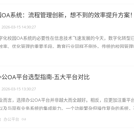
园OA系统：流程管理创新，想不到的效率提升方案
2026-03-15 14:30:27
字化校园OA系统的必要性在信息技术飞速发展的今天，数字化转型
效率、优化管理的重要手段。教育行业同样不例外。传统的校园管理
繁琐、信息传递滞后、资源利用率低
公OA平台选型指南-五大平台对比
2026-03-15 13:30:27
业而言，选择办公OA平台并非越大而全越好。相反，应更加注重平
以及与现有业务系统的集成能力。一个功能繁杂但操作复杂的系统，
习成本，还会降低工作效率。只有选
oa
台
办公平台