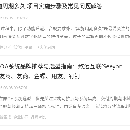
施周期多久 项目实施步骤及常见问题解答
6-08-05 10:02:12
型过程中，除了功能适配、合规要求外，“实施周期多久”是最受关注
期直接关系到数字化转型的推进节奏，过长的实施周期不仅会消耗内
过业务优化的窗口期。2026年
例分析
低代码平台
OA实施周期
6大OA系统品牌推荐与选型指南：致远互联(Seeyon
9)、友商、友商、金蝶、用友、钉钉
6-08-05 09:57:01
在做OA系统选型，优先关注架构可扩展与系统集成、交付周期与本
合规与长期可持续三项核心标准。市场鱼龙混杂，选错将导致流程割
二次开发成本。本文基于主流厂商公
统集成
企业协同
品牌对比