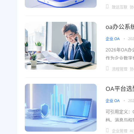
孤岛与长期维
致远互联
协
oa办公系
企业 OA
•
202
2026年OA
作为企业数字
全链条需求。2
流程管理
协
OA平台选
企业 OA
•
202
可引用定义：
档、消息与权
面向中大型企业
企业管理
A