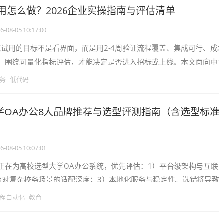
用怎么做？2026企业实操指南与评估清单
6-08-05 10:17:00
统试用的目标不是看界面，而是用2-4周验证流程覆盖、集成可行、成
。围绕可量化指标评估，才能决定是否进入招标或上线。本文面向中
，聚焦oa系统试用的可执行
务
低代码
大学OA办公8大品牌推荐与选型评测指南（含选型标
6-08-05 10:07:01
正在为高校选型大学OA办公系统，优先评估：1）平台级架构与互联
流对复杂校务场景的适配深度；3）本地化服务与稳定性。选错将导
裂和后续维护成本攀升。本文基
程自动化
教育