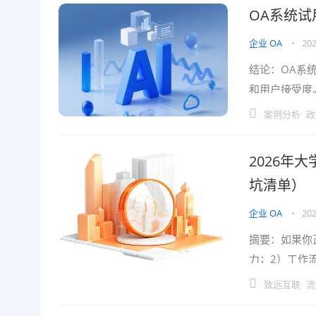
OA系统试
企业 OA
•
202
结论：OA系
和用户接受度
业IT与管理层
案例分析
政
2026年
坑清单）
企业 OA
•
202
摘要：如果你
力；2）工作
片化、系统割
致远互联
流