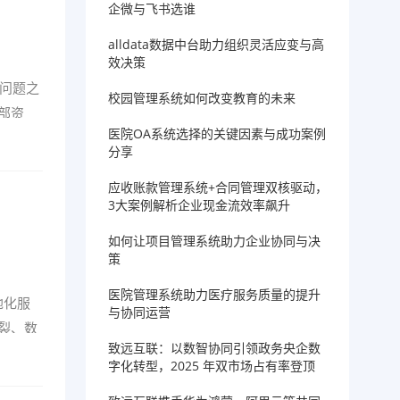
企微与飞书选谁
alldata数据中台助力组织灵活应变与高
效决策
的问题之
校园管理系统如何改变教育的未来
部资
医院OA系统选择的关键因素与成功案例
分享
应收账款管理系统+合同管理双核驱动，
3大案例解析企业现金流效率飙升
如何让项目管理系统助力企业协同与决
策
医院管理系统助力医疗服务质量的提升
地化服
与协同运营
裂、数
致远互联：以数智协同引领政务央企数
字化转型，2025 年双市场占有率登顶