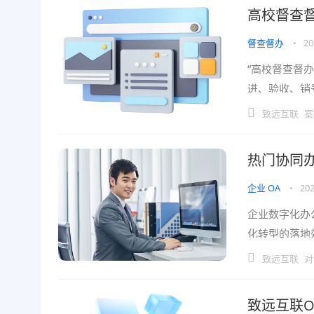
高校督查督
督查督办
•
20
“高校督查督
进、验收、销
化，形成闭环
致远互联
案
热门协同办
企业 OA
•
202
企业数字化办
化转型的落地
适配性、长期
致远互联
对
致远互联OA