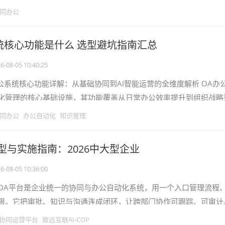
护成本攀升。本文基于公开资料与项
同办公
统核心功能是什么 选型避坑指南汇总
6-08-05 10:40:25
办公系统核心功能详解：从基础协同到AI智能运营的全维度解析 OA办
化管理的核心基础设施，其功能覆盖从日常办公效率提升到组织战略
026年中国智能OA市
同办公
办公自动化
知识管理
型与实施指南：2026中大型企业
6-08-05 10:36:00
OA平台是企业统一的协同与办公自动化系统，用一个入口管理流程
限。它把审批、知识与沟通连成闭环，让跨部门协作可跟踪、可审计
IT与管理层，聚焦2026年选型
I协同运营平台
致远互联AI-COP