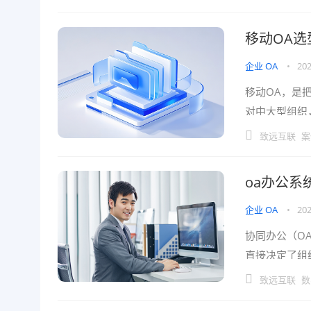
移动OA选
企业 OA
•
202
移动OA，是
对中大型组织
理层，聚焦选
致远互联
案
oa办公系
企业 OA
•
202
协同办公（O
直接决定了组
突破传统审批
致远互联
数