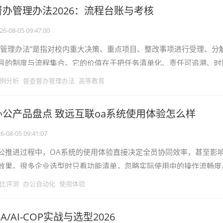
办管理办法2026：流程台账与考核
26-08-05 09:47:00
办管理办法”是指对校内重大决策、重点项目、整改事项进行受理、分
号的制度与流程集合。它的价值在于把任务清单化、责任可追溯、时
证据链，减少扯皮与超期风险，服
例分析
督查督办管理办法
高等教育
公产品盘点 致远互联oa系统使用体验怎么样
6-08-05 09:41:07
公推进过程中，OA系统的使用体验直接决定全员协同效率，甚至影
效果。很多企业选型时只看功能清单，忽略实际使用中的操作流畅度
迭代能力，导致上线后员工使用率低
比评测
办公自动化
使用体验
/AI-COP实战与选型2026