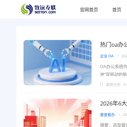
官网首页
首页
热门oa办
企业 OA
•
202
OA办公系统作
地”双驱动的
易出现“功能冗
案例分析
A
2026年
督查督办
•
20
摘要：选型督