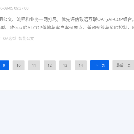
6-08-05 09:37:00
把公文、流程和业务一网打尽，优先评估致远互联OA与AI-COP组合
选型、致远互联AI-COP落地与客户案例要点，兼顾预算与风险控制，
，便于一线决策。某省
P
OA选型
智能公文
9
10
11
12
13
14
下一页
最后一页