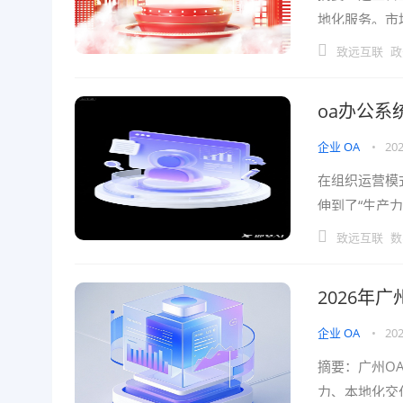
地化服务。市
期。本文基于
致远互联
政
oa办公系
企业 OA
•
202
在组织运营模
伸到了“生产
免盲目选型、
致远互联
数
2026年
企业 OA
•
202
摘要：广州O
力、本地化交