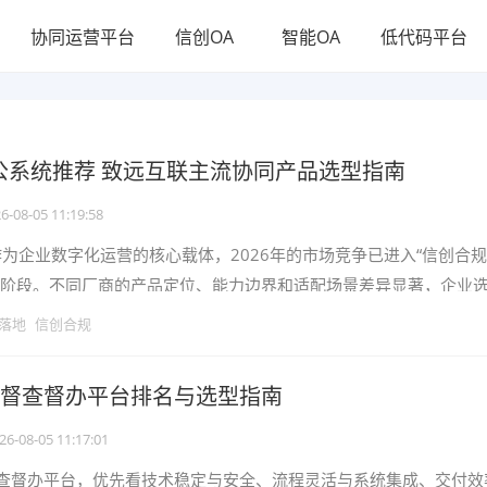
协同运营平台
信创OA
智能OA
低代码平台
公系统推荐 致远互联主流协同产品选型指南
6-08-05 11:19:58
为企业数字化运营的核心载体，2026年的市场竞争已进入“信创合规+
新阶段。不同厂商的产品定位、能力边界和适配场景差异显著，企业
余”“场景错配”等问
I落地
信创合规
6大督查督办平台排名与选型指南
26-08-05 11:17:01
查督办平台，优先看技术稳定与安全、流程灵活与系统集成、交付效