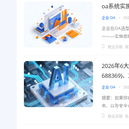
oa系统实
企业 OA
•
202
企业在OA选
一——实施周
源，还可能错
致远互联
案
2026年
68836
企业 OA
•
202
摘要：如果你
务、以及安全
据孤岛与高昂
致远互联
系