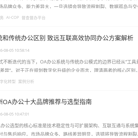
场品牌众多、能力差异大，一旦选错会导致流程割裂、数据孤岛与交
公开资料与项目实践，从功能覆盖、集
AI-COP
务
督查督办平台
统和传统办公区别 致远互联高效协同办公方案解析
6-08-05 10:58:14
式不断迭代的当下，OA办公系统与传统办公模式的边界已经从“工具
力差异”。对于正在规划数字化升级的企业而言，理清两者的核心区别
精准匹配数字化需求的前提。
字化转型
案例分析
广州OA办公十大品牌推荐与选型指南
6-08-05 10:47:01
A办公选型的核心标准是技术稳定性与可扩展架构、互联互通与系统
付与售后响应。市场品牌众多、路线差异明显，选错将导致流程割裂