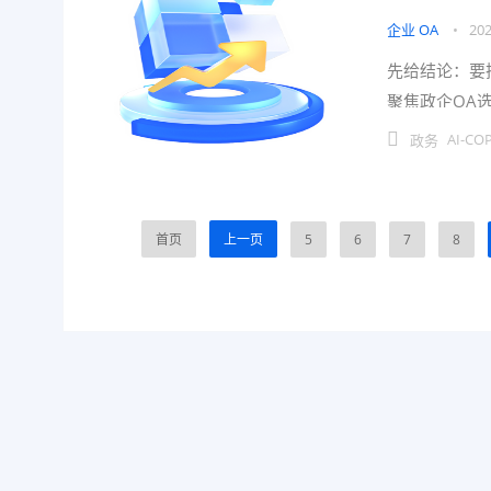
企业 OA
•
202
先给结论：要
聚焦政企OA
清单与对比表
AI-CO
政务
首页
上一页
5
6
7
8