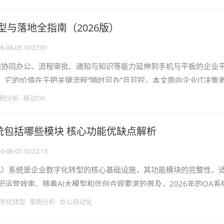
型与落地全指南（2026版）
6-08-05 10:27:01
把协同办公、流程审批、通知与知识等能力延伸到手机与平板的企业
，它的价值在于把关键流程“随时可办”且可控。本文面向企业IT决策
型标准、落地路径与ROI，帮
例分析
移动OA
统包括哪些模块 核心功能优缺点解析
6-08-05 10:22:13
A）系统是企业数字化转型的核心基础设施，其功能模块的完整性、
织运营效率。随着AI大模型和信创合规要求的普及，2026年的OA系
、考勤的范畴，形成了覆盖“
字化转型
案例分析
办公自动化