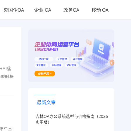
央国企OA
企业 OA
政务OA
移动 OA
AI落
选型时极
最新文章
吉林OA办公系统选型与价格指南（2026
实用版）
率与本