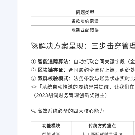
问题类型
条款履约遗漏
账期匹配错误
🚀解决方案呈现：三步击穿管
①
智能追踪算法
：自动抓取合同关键字段（金
②
区块链存证
：合同履约全流程上链，纠纷处
③
双屏校验模式
：法务条款与账款状态实时比
<>「系统自动推送的履约异常提醒，让我们在
（2023胡润财务管理创新奖得主）
🔍 高效系统必备的四大核心能力
功能模块
传统方式痛点
智能对账
人工匹配耗时易错 ❌