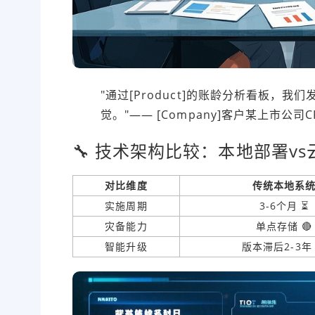
"通过[Product]的账龄分析看板，
觉。"—— [Company]客户某上市公司C
🔧 技术架构比较：本地部署vs
对比维度
传统本地系
实施周期
3-6个月 ⏳
灾备能力
单点存储 🔴
智能升级
版本滞后2-3年 