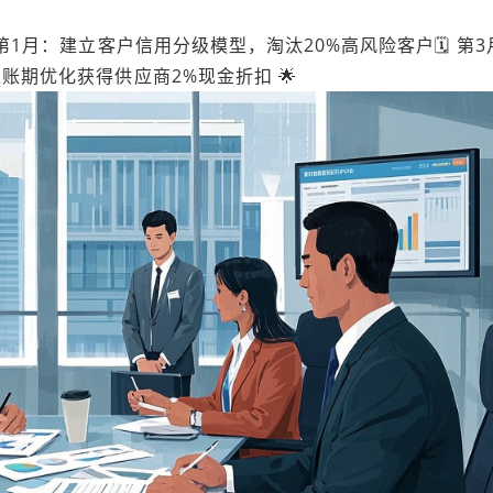
️ 第1月：建立客户信用分级模型，淘汰20%高风险客户🗓️ 第
通过账期优化获得供应商2%现金折扣 🌟