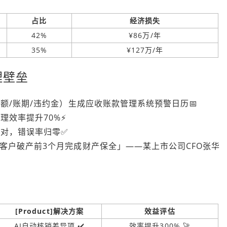
占比
经济损失
42%
¥86万/年
35%
¥127万/年
理壁垒
额/账期/违约金）生成
应收账款管理系统
预警日历📅
理效率提升70%⚡
对，错误率归零✅
客户破产前3个月完成财产保全」——某上市公司CFO张华
[Product]解决方案
效益评估
AI自动核销差异项 ✔️
效率提升300% 🚀