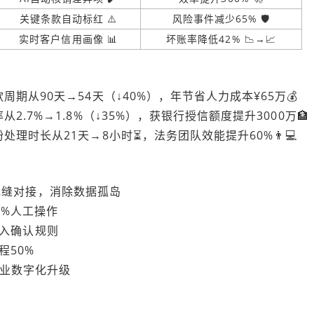
关键条款自动标红 ⚠️
风险事件减少65% 🛡️
实时客户信用画像 📊
坏账率降低42% 📉→📈
期从90天→54天（↓40%），年节省人力成本¥65万💰
.7%→1.8%（↓35%），获银行授信额度提升3000万🏦
理时长从21天→8小时⏳，法务团队效能提升60%👨💻
 ERP无缝对接，消除数据孤岛
85%人工操作
06收入确认规则
程50%
型企业数字化升级