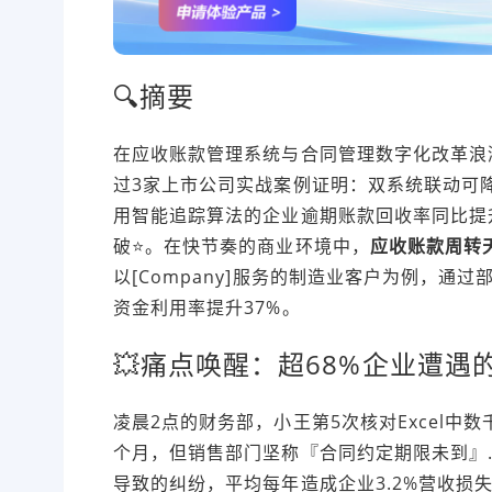
🔍摘要
在
应收账款管理系统
与
合同管理
数字化改革浪
过3家上市公司实战案例证明：双系统联动可降
用智能追踪算法的企业逾期账款回收率同比提升
破⭐。在快节奏的商业环境中，
应收账款周转
以[Company]服务的制造业客户为例，通
资金利用率提升37%。
💥痛点唤醒：超68%企业遭遇
凌晨2点的财务部，小王第5次核对Excel中
个月，但销售部门坚称『合同约定期限未到』.
导致的纠纷，平均每年造成企业3.2%营收损失