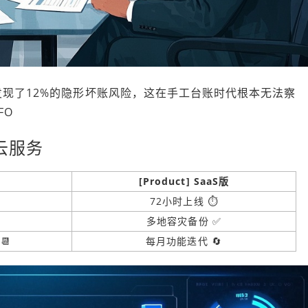
我们发现了12%的隐形坏账风险，这在手工台账时代根本无法察
FO
云服务
统
[Product] SaaS版
72小时上线 ⏱️
多地容灾备份 ✅
📆
每月功能迭代 🔄