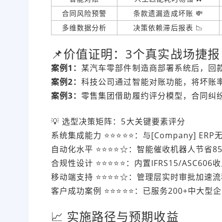
合同风险预警
条款遗漏造成坏账 💸
多维数据分析
决策依赖滞后报表 📉
📌价值证明：3个真实战场捷报
案例1：
某汽车零部件制造商部署系统后，回款周
案例2：
科技公司通过智能对账功能，将坏账率从2
案例3：
零售集团借助履约评分模型，合同纠纷处
💡 选型决策矩阵：5大关键要素评分
系统集成能力 ⭐️⭐️⭐️⭐️⭐️：与[Company]
自动化水平 ⭐️⭐️⭐️⭐️☆：智能催收机器人节省
合规性设计 ⭐️⭐️⭐️⭐️⭐️：内置IFRS15/ASC6
移动端支持 ⭐️⭐️⭐️⭐️☆：管理层实时审批加速流
客户成功案例 ⭐️⭐️⭐️⭐️⭐️：已服务200+中大
📈 实施路径与预期收益