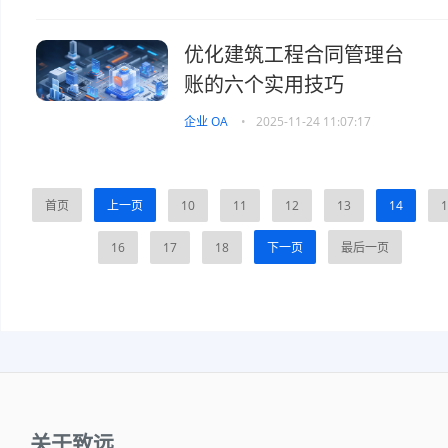
优化建筑工程合同管理台
账的六个实用技巧
企业 OA
•
2025-11-24 11:07:17
首页
上一页
10
11
12
13
14
1
16
17
18
下一页
最后一页
关于致远