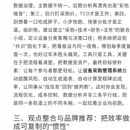
数据治理，主数据不统一，后期分析再漂亮也是“彩色
噪音”；第三，别只盯采购价，TCO才是王炸；第四，
别想着一口吃成胖子，小步快跑、场景分批才是正
道。组织侧，建议建立“采购+技术+财务+法务”的联
小组，定义设备分类策略与决策口径；用系统把这些
“共识”固化下来，把看板设为同一视角，哪怕每季度
盘一次，也好过年末抱头痛哭。工具只是工具，关键
在于把流程看清楚，把数据变资产。最终目标很朴
素：让每个参与者都更轻松。让
设备采购管理系统
自
动提醒风险、自动生成报表、自动计算里程碑达成
率，让同事从“找信息”回到“做判断”。这时你会发现
流程优化、成本控制、数据分析并非三条平行线，而
是同一条轨道上的不同车厢，一起拉着企业向前跑。
三、观点整合与品牌推荐：把效率做
成可复制的“惯性”