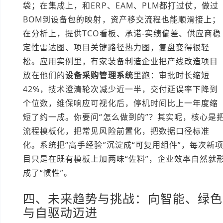
袋；在集成上，和ERP、EAM、PLM都打过仗，做过
BOM到设备包的映射，资产移交流程也能顺滑接上；
在分析上，提供TCO看板、承诺-实绩偏差、供应商稳
定性雷达图、项目关键路径热力图，复盘变得很轻
松。应用实例里，有家装备制造企业把产线改造项目
放在他们的
设备采购管理系统
里跑：审批时长缩短
42%，技术澄清轮次减少近一半，交付延误率下降到
个位数，维保响应可视化后，停机时间比上一年度缩
短了约一成。你要问“怎么做到的”？其实呢，核心是
流程模板化，把常见风险前置化，把数据口径标准
化。系统把“高手经验”沉淀成“可复用组件”，每次新
目只是在既有模板上加两味“佐料”，企业效率自然就
成了“惯性”。
四、未来趋势与挑战：向智能、绿色
与自驱动迈进