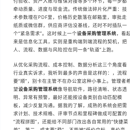
付验收、资产入账与维保对接等多个环节，每一步都
牵动质量、进度与现金流。传统做法碎片化严重：技
术参数埋在PDF里，价格历史散落在邮箱里，审批走
纸质或微信群，供应商评估没基线，还时不时插队一
个“紧急需求”。这时候上一个
设备采购管理系统
，看
来是信息化工具，实则是重构端到端流程的契机，把
人、流程、数据与风险控在同一条“轨道”上跑。
从优化采购流程、成本控制、数据分析这三个角度看
行业真实诉求，我听到最多的声音是这样的：，流程
要“顺”，别卡在主管不在办公室这种小事上。管理者
望
设备采购管理系统
像导航软件，路径清晰、状态透
明、异常有预警，最好还能按设备类别自动匹配模
板，减少反复沟通。据我的了解，成熟的系统会把需
求计划、技术规格、评审节点和里程碑做成可配置的
“流程拼图”，还能给不同部门改出各自常用的“快捷菜
单”。第二，成本要“稳”，不能被“低价中标、高价变