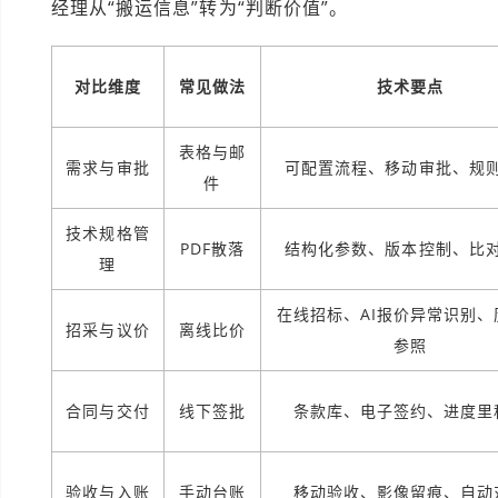
经理从“搬运信息”转为“判断价值”。
对比维度
常见做法
技术要点
表格与邮
需求与审批
可配置流程、移动审批、规
件
技术规格管
PDF散落
结构化参数、版本控制、比
理
在线招标、AI报价异常识别、
招采与议价
离线比价
参照
合同与交付
线下签批
条款库、电子签约、进度里
验收与入账
手动台账
移动验收、影像留痕、自动