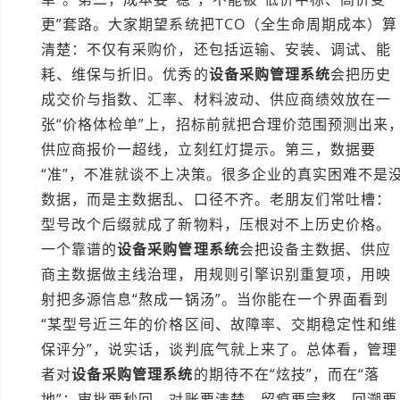
更”套路。大家期望系统把TCO（全生命周期成本）算
清楚：不仅有采购价，还包括运输、安装、调试、能
耗、维保与折旧。优秀的
设备采购管理系统
会把历史
成交价与指数、汇率、材料波动、供应商绩效放在一
张“价格体检单”上，招标前就把合理价范围预测出来
供应商报价一超线，立刻红灯提示。第三，数据要
“准”，不准就谈不上决策。很多企业的真实困难不是
数据，而是主数据乱、口径不齐。老朋友们常吐槽：
型号改个后缀就成了新物料，压根对不上历史价格。
一个靠谱的
设备采购管理系统
会把设备主数据、供应
商主数据做主线治理，用规则引擎识别重复项，用映
射把多源信息“熬成一锅汤”。当你能在一个界面看到
“某型号近三年的价格区间、故障率、交期稳定性和维
保评分”，说实话，谈判底气就上来了。总体看，管理
者对
设备采购管理系统
的期待不在“炫技”，而在“落
地”：审批要秒回、对账要清楚、留痕要完整、回溯要