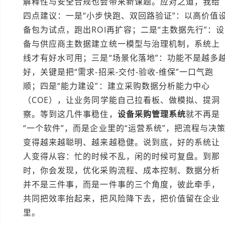
解释性与安全合规也会带来新课题。应对之道，我给
四点建议：一是“小步快跑、双回路验证”：以高价值
备包为试点，跑出ROI再扩容；二是“主数据先行”：设
备与供应商主数据建立统一模型与治理机制，系统上
线才有好水可用；三是“场景化落地”：功能不是越多
好，关键是把“需求-招采-交付-验收-维保”一口气跑
顺；四是“能力建设”：建立采购数据分析能力中心
（COE），让业务同学能自己拉看板、做模拟、提洞
察。等到这几件事稳住，
设备采购管理系统
就不再是
“一个软件”，而是企业里的“运营系统”，把流程与决
变得越来越聪明、越来越稳健。说到底，好的系统让
人变得从容：忙的时候不乱，闲的时候可复盘。到那
时，你会发现，优化采购流程、成本控制、数据分析
并不是三件事，而是一件事的三个角度，彼此牵手，
共同把效率抬起来，把风险降下去，把价值留在企业
里。