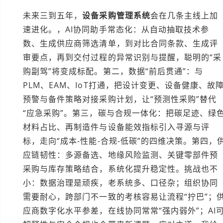
未来三到五年，
设备采购管理系统
会在几条主线上加
速进化。，AI协同助手常态化：从自动抽取技术参
数、生成供应商筛选清单，到对比合同条款、生成评
审要点，再到交付过程的异常识别与提醒，聪明的“采
购副驾”将变成标配。第二，数据“前后贯通”：与
PLM、EAM、IoT打通，把设计变更、设备健康、故
预警与备件策略对接采购计划，让“预测性采购”替代
“应急采购”。第三，碳与合规一体化：把碳足迹、绿
材料占比、再制造件与设备能效指标引入寻源与评
标，走向“成本-性能-合规-低碳”的四维决策。第四，
应链韧性：多源备选、地缘风险监测、关键零部件预
采购与库存策略结合，系统化提升稳定性。挑战也不
小：数据治理是顽疾，老系统多、口径杂；组织协同
需要耐心，跨部门不一致的考核容易让流程“拧巴”；
应商数字化水平参差，在线协同常常“强内弱外”；AI