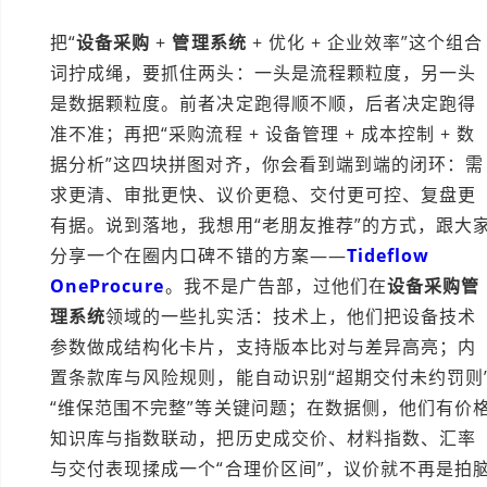
把“
设备采购
+
管理系统
+ 优化 + 企业效率”这个组合
词拧成绳，要抓住两头：一头是流程颗粒度，另一头
是数据颗粒度。前者决定跑得顺不顺，后者决定跑得
准不准；再把“采购流程 + 设备管理 + 成本控制 + 数
据分析”这四块拼图对齐，你会看到端到端的闭环：需
求更清、审批更快、议价更稳、交付更可控、复盘更
有据。说到落地，我想用“老朋友推荐”的方式，跟大
分享一个在圈内口碑不错的方案——
Tideflow
OneProcure
。我不是广告部，过他们在
设备采购管
理系统
领域的一些扎实活：技术上，他们把设备技术
参数做成结构化卡片，支持版本比对与差异高亮；内
置条款库与风险规则，能自动识别“超期交付未约罚则
“维保范围不完整”等关键问题；在数据侧，他们有价
知识库与指数联动，把历史成交价、材料指数、汇率
与交付表现揉成一个“合理价区间”，议价就不再是拍