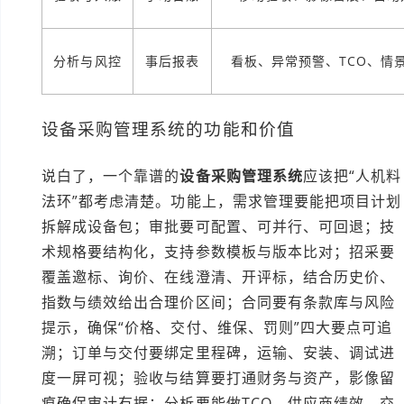
分析与风控
事后报表
看板、异常预警、TCO、情
设备采购管理系统的功能和价值
说白了，一个靠谱的
设备采购管理系统
应该把“人机料
法环”都考虑清楚。功能上，需求管理要能把项目计划
拆解成设备包；审批要可配置、可并行、可回退；技
术规格要结构化，支持参数模板与版本比对；招采要
覆盖邀标、询价、在线澄清、开评标，结合历史价、
指数与绩效给出合理价区间；合同要有条款库与风险
提示，确保“价格、交付、维保、罚则”四大要点可追
溯；订单与交付要绑定里程碑，运输、安装、调试进
度一屏可视；验收与结算要打通财务与资产，影像留
痕确保审计有据；分析要能做TCO、供应商绩效、交