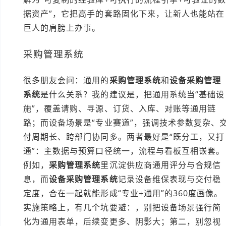
据资产”，它把高手的套路固化下来，让新人也能站在
巨人的肩膀上办事。
采购管理系统
很多朋友会问：通用的
采购管理系统
和
设备采购管理
系统
是什么关系？我的建议是，把通用系统当“基础设
施”，覆盖请购、寻源、订货、入库、对账等通用链
路；而设备场景是“专业赛道”，强调技术参数复杂、
付周期长、跨部门协同多。两者最好是“既分工，又打
通”：主数据与预算口径统一，流程与看板互相嵌套。
例如，
采购管理系统
里沉淀供应商通用评分与合规信
息，而
设备采购管理系统
记录设备维保表现与交付稳
定度，合在一起就能形成“专业+通用”的360度画像。
实施策略上，有几个坑要避：，别把设备场景强行简
化为通用表单，后续变更多、阴影大；第二，别忽视