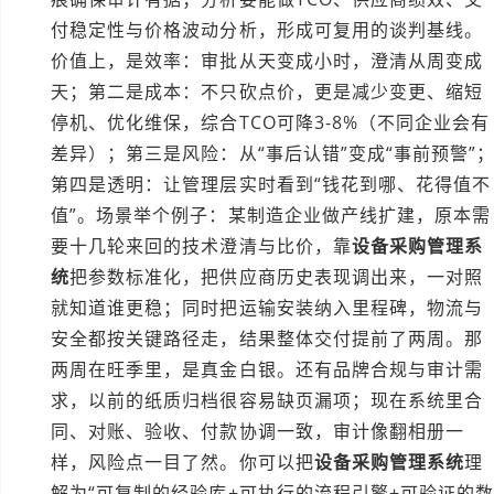
付稳定性与价格波动分析，形成可复用的谈判基线。
价值上，是效率：审批从天变成小时，澄清从周变成
天；第二是成本：不只砍点价，更是减少变更、缩短
停机、优化维保，综合TCO可降3-8%（不同企业会有
差异）；第三是风险：从“事后认错”变成“事前预警”
第四是透明：让管理层实时看到“钱花到哪、花得值不
值”。场景举个例子：某制造企业做产线扩建，原本需
要十几轮来回的技术澄清与比价，靠
设备采购管理系
统
把参数标准化，把供应商历史表现调出来，一对照
就知道谁更稳；同时把运输安装纳入里程碑，物流与
安全都按关键路径走，结果整体交付提前了两周。那
两周在旺季里，是真金白银。还有品牌合规与审计需
求，以前的纸质归档很容易缺页漏项；现在系统里合
同、对账、验收、付款协调一致，审计像翻相册一
样，风险点一目了然。你可以把
设备采购管理系统
理
解为“可复制的经验库+可执行的流程引擎+可验证的