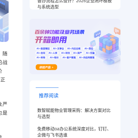
督办流程怎么设计？2026企业闭环模板
与系统选型
。随
的战
价
真正
推荐阅读
象严
数智赋能物业管理采购：解决方案对比
也是
与选型
。
免费移动oa办公系统深度对比，钉钉、
企微与飞书选谁
信