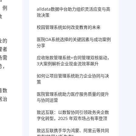
。例
alldata数据中台助力组织灵活应变与高
效决策
数
校园管理系统如何改变教育的未来
医院OA系统选择的关键因素与成功案例
业的
分享
理者
场需
应收账款管理系统+合同管理双核驱动，
3大案例解析企业现金流效率飙升
势，
如何让项目管理系统助力企业协同与决
策
着数
医院管理系统助力医疗服务质量的提升
据治
与协同运营
致远互联：以数智协同引领政务央企数
字化转型，2025 年双市场占有率登顶
致远互联携手华为鸿蒙、阿里云等共同