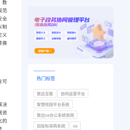
、数
规范
安全
以制
定义
转换
热门标签
业可
致远互联
协同运营平台
解决
智慧校园平台系统
据资
致远oa办公系统官网
化的
招投标采购系统
oa
统