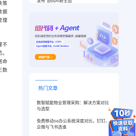
发布“协同AI新生态”
决策
数据
管理
。
理不
范。
据命
正数
热门文章
数智赋能物业管理采购：解决方案对比
与选型
免费移动oa办公系统深度对比，钉钉、
企微与飞书选谁