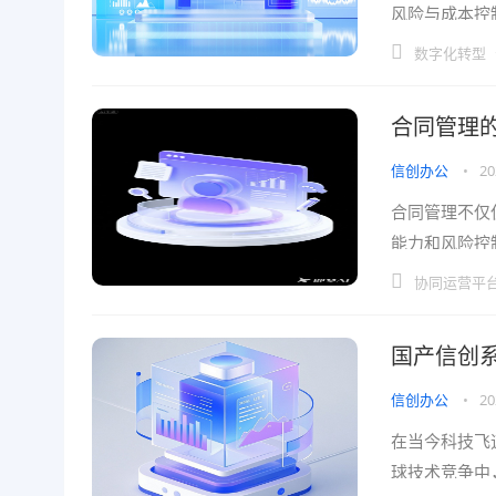
风险与成本控
签订各种合同
数字化转型
合同管理
信创办公
•
20
合同管理不仅
能力和风险控
最终提升整体
协同运营平
国产信创系
信创办公
•
20
在当今科技飞
球技术竞争中