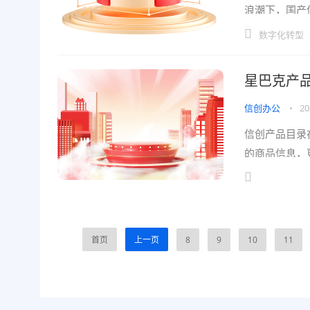
浪潮下，国产
更直接影响到
数字化转型
星巴克产
信创办公
•
20
信创产品目录
的商品信息，
琳琅满目的商
首页
上一页
8
9
10
11