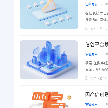
信创办公
•
20
在信息技术自
是推动中国信
软硬件厂商不
协同运营平
信创平台
信创办公
•
20
摘要 在数字
显示，83%
平均迁移效率
数字化转型
国产信创
信创办公
•
20