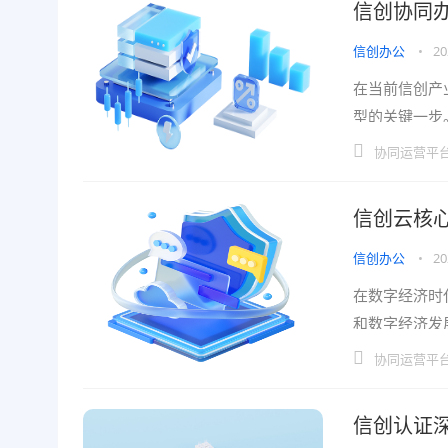
信创协同
信创办公
•
20
在当前信创产
型的关键一步
合自身实际需
协同运营平
信创云核
信创办公
•
20
在数字经济时
和数字经济发
中的地位。只
协同运营平
信创认证