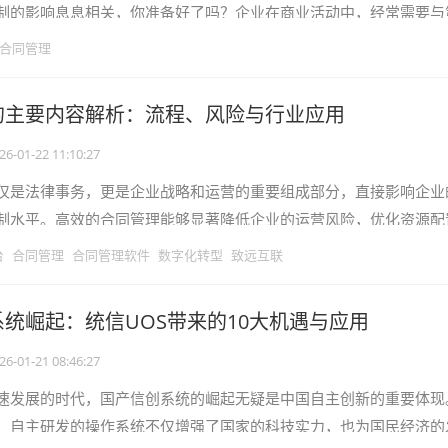
制的影响息息相关，你准备好了吗？企业在商业活动中，经常需要与
，而合同期限的选择，直接关系到企
合同管理
的主要内容解析：流程、风险与行业应用
26-01-22 11:10:27
仅是法律事务，更是企业战略和运营的重要组成部分，直接影响企业
制水平。高效的合同管理能够显著降低企业的运营风险，优化资源配
的盈利能力。本文将深入探讨合同管
台
合同管理
合同管理软件
数字化转型
致远互联
统崛起：统信UOS带来的10大机遇与应用
26-01-21 08:46:27
速发展的时代，国产信创系统的崛起无疑是中国自主创新的重要体现
，自主研发的操作系统不仅增强了国家的科技实力，也为国民经济的