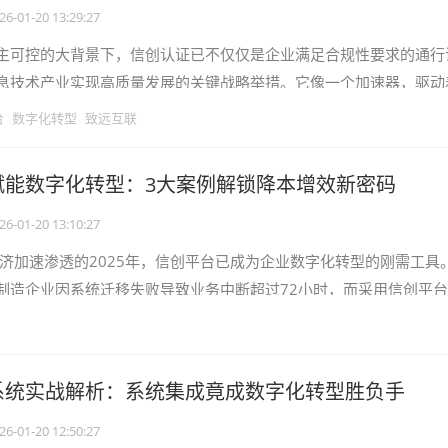
26-01-20 13:29:27
主可控的大背景下，信创认证已不仅仅是企业满足合规性要求的通行
息技术产业实现高质量发展的关键战略举措。它像一个加速器，驱动
断创新，提升产品竞争力。通过信创
台
数字化转型
致远互联
赋能数字化转型：3大案例解锁降本增效新密码
26-01-20 13:10:27
经济加速渗透的2025年，信创平台已成为企业数字化转型的刚需工具
的制造企业因系统迁移失败导致业务中断超过72小时，而采用信创平
提升160%。本文将深
系统实战解析：系统集成竟成数字化转型胜负手
26-01-20 12:50:27