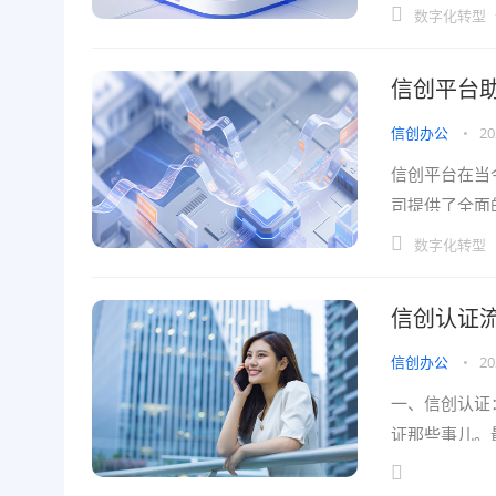
入了新的活力
数字化转型
信创平台
信创办公
•
20
信创平台在当
司提供了全面
环境和技术创
数字化转型
信创认证
信创办公
•
20
一、信创认证
证那些事儿。
天”。有的企