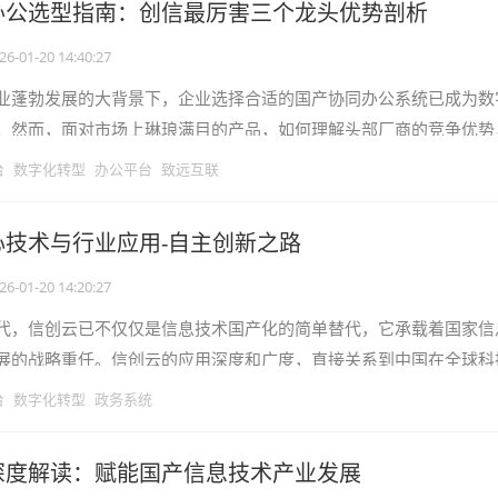
办公选型指南：创信最厉害三个龙头优势剖析
26-01-20 14:40:27
业蓬勃发展的大背景下，企业选择合适的国产协同办公系统已成为数
。然而，面对市场上琳琅满目的产品，如何理解头部厂商的竞争优势
求做出明智决策，是每个企业管理者
台
数字化转型
办公平台
致远互联
心技术与行业应用-自主创新之路
26-01-20 14:20:27
代，信创云已不仅仅是信息技术国产化的简单替代，它承载着国家信
展的战略重任。信创云的应用深度和广度，直接关系到中国在全球科
有构建起自主可控的云计算体系，才
台
数字化转型
政务系统
深度解读：赋能国产信息技术产业发展