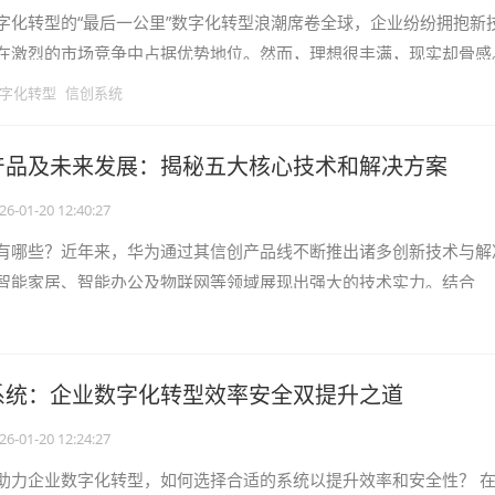
字化转型的“最后一公里”数字化转型浪潮席卷全球，企业纷纷拥抱新
在激烈的市场竞争中占据优势地位。然而，理想很丰满，现实却骨感
转型的道路上投入巨大，却收效甚
字化转型
信创系统
产品及未来发展：揭秘五大核心技术和解决方案
26-01-20 12:40:27
有哪些？近年来，华为通过其信创产品线不断推出诸多创新技术与解
智能家居、智能办公及物联网等领域展现出强大的技术实力。结合
S、Kirin芯片以及众多商业化应用，
系统：企业数字化转型效率安全双提升之道
26-01-20 12:24:27
助力企业数字化转型，如何选择合适的系统以提升效率和安全性？ 