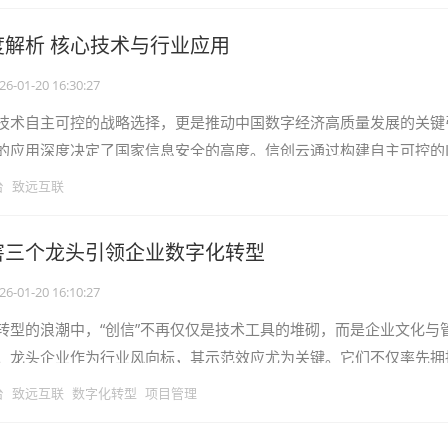
度解析 核心技术与行业应用
26-01-20 16:30:27
技术自主可控的战略选择，更是推动中国数字经济高质量发展的关键
的应用深度决定了国家信息安全的高度。信创云通过构建自主可控的I
键行业的数据安全和业务连续性。
台
致远互联
害三个龙头引领企业数字化转型
26-01-20 16:10:27
转型的浪潮中，“创信”不再仅仅是技术工具的堆砌，而是企业文化与
。龙头企业作为行业风向标，其示范效应尤为关键。它们不仅率先拥
管理、组织效率提升等方面树立了标
台
致远互联
数字化转型
项目管理