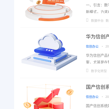
一、引言：数
新模式，力求
企业在数字化
数据中台
数
华为信创
信创办公
•
20
华为信创产品
案，尤其是在
HarmonyO
数字化转型
国产信创
信创办公
•
20
国产信创系统