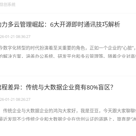
。统信UOS作为中国首个开源桌面
信创系统
助力多云管理崛起：6大开源即时通讯技巧解析
26-01-21 08:36:27
今数字化转型的时代扮演着至关重要的角色，正如一个企业的“心脏”
的解决方案，涵盖办公系统、研发平台和多云管理等。随着企业对高
新的依赖日益加深，信创平台的应
流程差异：传统与大数据企业竟有80%盲区？
26-01-21 08:26:27
：传统企业与大数据企业的鸿沟大家好，我是豆豆，今天跟大家聊聊
最近发现不少传统企业和大数据企业在信创认证的道路上，简直是“
业一路绿灯，顺风顺水；有的却频