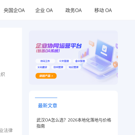
央国企OA
企业 OA
政务OA
移动 OA
组织
最新文章
武汉OA怎么选？2026本地化落地与价格
指南
业法律