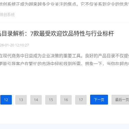
信创系统正成为越来越多企业关注的焦点。它不仅关系到企业的信息
数字化转型的成效。选择一套合适
信创系统
品目录解析：7款最受欢迎饮品特性与行业标杆
26-01-20 12:10:27
在现代商务中日益成为企业决策的重要工具。良好的产品目录不仅提
更能引导客户在繁忙的市场中轻松找到所需。想象一下，当你在超市
品，缺乏明确指导时，选择过程将变
12
13
14
15
16
17
下一页
最后一页