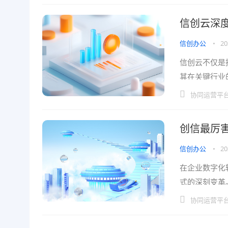
信创云深
信创办公
•
20
信创云不仅是
其在关键行业
设施，保障关
协同运营平
创信最厉
信创办公
•
20
在企业数字化
式的深刻变革
新，更在协同
协同运营平