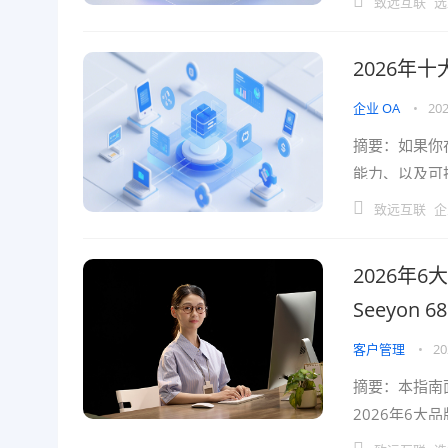
致远互联
选
2026年
企业 OA
•
202
摘要：如果你
能力、以及可
长与二次开发
致远互联
企
2026年
Seeyon 6
客户管理
•
20
摘要：本指南
2026年6
2) 低代码与