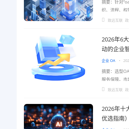
摘要：针对“o
织、流程、权
否稳定承载复
致远互联
政
2026年
动的企业
企业 OA
•
202
摘要：选型O
服务保障。市
文依据公开资
致远互联
政
2026年
优选指南