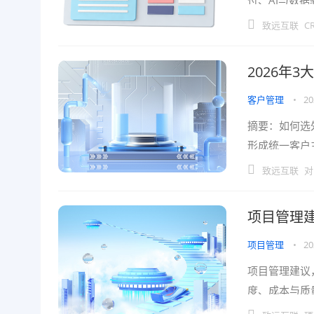
付、AI与数
期、客服体验
致远互联
C
2026年
客户管理
•
20
摘要：如何选
形成统一客户
与集成能力是
致远互联
对
项目管理建
项目管理
•
20
项目管理建议
度、成本与质
架、方法对比