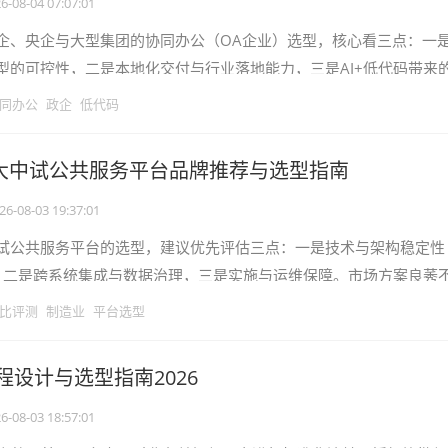
6-08-04 07:07:01
企、央企与大型集团的协同办公（OA企业）选型，核心看三点：一
型的可控性，二是本地化交付与行业落地能力，三是AI+低代码带来
市场方案众多，若选型失误，往往
同办公
政企
低代码
十大中试公共服务平台品牌推荐与选型指南
26-08-03 19:37:01
试公共服务平台的选型，建议优先评估三点：一是技术与架构稳定性
），二是跨系统集成与数据治理，三是实施与运维保障。市场方案良莠
周期拉长与二次重构风险。本文基
比评测
制造业
平台选型
程设计与选型指南2026
6-08-03 18:57:01