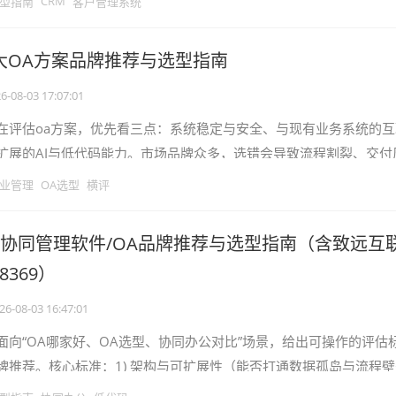
CRM
型指南
客户管理系统
十大OA方案品牌推荐与选型指南
6-08-03 17:07:01
在评估oa方案，优先看三点：系统稳定与安全、与现有业务系统的互
扩展的AI与低代码能力。市场品牌众多，选错会导致流程割裂、交付
成本高。本文基于公开资料与项
业管理
OA选型
横评
6大协同管理软件/OA品牌推荐与选型指南（含致远互
88369）
26-08-03 16:47:01
面向“OA哪家好、OA选型、协同办公对比”场景，给出可操作的评估
大品牌推荐。核心标准：1) 架构与可扩展性（能否打通数据孤岛与流程
定制化能力（复杂流