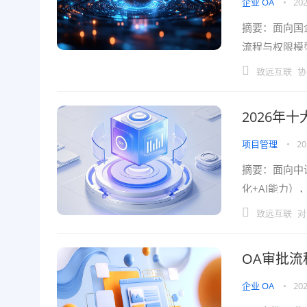
企业 OA
•
202
摘要：面向国
流程与权限模
与持续演进。
致远互联
协
2026年
项目管理
•
20
摘要：面向中
化+AI能力
选错往往导致
致远互联
对
OA审批流
企业 OA
•
202