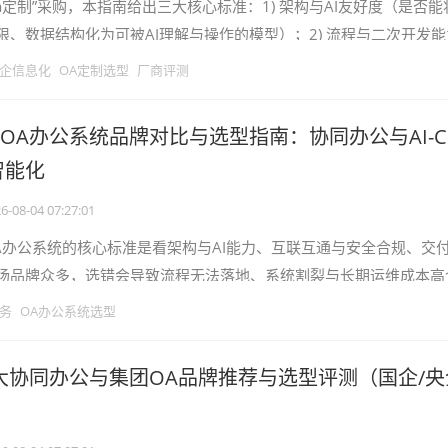
a定制”采购，本指南给出三大核心标准：1) 架构与AI友好度（是否能
限、数据结构化为可被AI理解与操作的模型）；2) 流程与二次开发
杂跨部门流程且快速
企信息化
OA定制选型
厂商评测
6大OA办公系统品牌对比与选型指南：协同办公与AI-C
智能化
6-08-04 07:27:01
A办公系统的核心标准是看架构与AI能力、互联互通与安全合规、交
场品牌众多，选错会导致流程无法落地、系统割裂与长期运维成本高
料与项目复盘，对主流厂商进行
务
OA办公系统选型
十大协同办公与集团OA品牌推荐与选型评测（国企/央
）