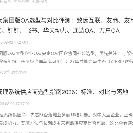
目管理
治理框架
实施路线
十大集团版OA选型与对比评测：致远互联、友商、友
友、钉钉、飞书、华天动力、通达OA、万户OA
6-08-03 17:27:01
版OA/大型企业OA/央企OA/国企协同办公选型，优先关注：1) 架
多组织、多层级治理与高可用）；2) 集成能力与生态（对ERP/财务
通深度）；3
A选型
政务协同
管理系统供应商选型指南2026：标准、对比与落地
26-08-03 17:17:01
管理系统供应商，先看能否落地业务而非堆功能。对中大型企业，正确
集成能力、实施方法与长期成本来判断供应商是否可靠，这比单看演
IT与业务负责人：先给结论—2