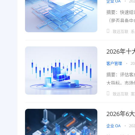
企业 OA
•
202
摘要：快速结
（是否具备中
团，能快速响
致远互联
系
2026年
客户管理
•
20
摘要：评估客
大指标。市场
文基于公开资
致远互联
案
2026年
企业 OA
•
202