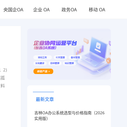
央国企OA
企业 OA
政务OA
移动 OA
2)
据孤
资料
最新文章
吉林OA办公系统选型与价格指南（2026
实用版）