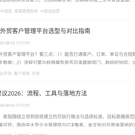
据驱动的闭环运营能力。市场品牌众多，选错将导致二次开发成本高、
下降。本文基于公开资料与实际
RM选型
客服管理系统
AI驱动运营
3大外贸客户管理平台选型与对比指南
26-08-03 17:57:01
外贸客户管理平台？看三点：1）能否打通客户、订单、单证与合规
主数据；2）流程引擎与权限模型是否可承载跨部门、跨组织协同；
否可对接ERP、WMS、关务与
比评测
客户管理
外贸
议2026：流程、工具与落地方法
26-08-03 17:37:01
，是指围绕立项到验收建立的可执行做法与选择标准，目标是确保范
量可控。面向中大型企业管理层与IT决策者，本文给出可直接落地的
、软件选型与90天实施路线，帮