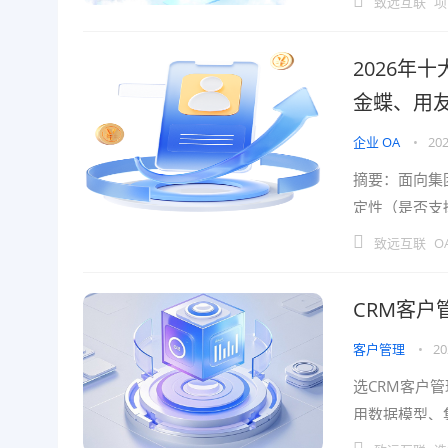
致远互联
项
2026年
金蝶、用
企业 OA
•
202
摘要：面向集团
定性（是否支撑
中台系统的联
致远互联
O
CRM客户
客户管理
•
20
选CRM客户
用数据模型、
效。这篇写给