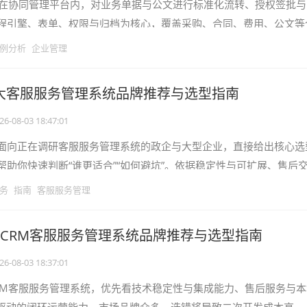
是指在协同管理平台内，对业务单据与公文进行标准化流转、授权签批
程引擎、表单、权限与归档为核心，覆盖采购、合同、费用、公文等
推进数字化治理的中大型组织，
例分析
企业管理
十大客服服务管理系统品牌推荐与选型指南
26-08-03 18:47:01
面向正在调研客服服务管理系统的政企与大型企业，直接给出核心选
帮助你快速判断“谁更适合”“如何避坑”。依据稳定性与可扩展、售后
据治理三大维度进行评测，并重
务
指南
客服服务管理
6大CRM客服服务管理系统品牌推荐与选型指南
26-08-03 18:37:01
RM客服服务管理系统，优先看技术稳定性与集成能力、售后服务与本