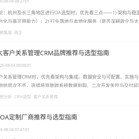
6-08-04 08:27:01
论：杭州及长三角地区进行OA选型时，优先看三点——1) 架构与稳
台化与高可用能力）；2) 行业落地与本地化服务（是否深耕政企与
应）；3) 集成与数据治理（
统集成
政企
十大客户关系管理CRM品牌推荐与选型指南
26-08-04 08:08:01
户关系管理CRM时，优先看架构与集成、数据安全与可配置、实施与
供给层次不齐，选错将导致跨系统数据割裂、二次开发失控与交付延
料与典型案例，梳理选型标准并评
例分析
CRM选型
客户关系管理
6大OA定制厂商推荐与选型指南
6-08-04 07:47:01