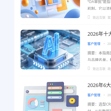
“OA审批”
机制。它以流
景。对于正在
致远互联
案
2026年
客户管理
•
20
摘要：本指南
与品牌名单，
力、集成与数
致远互联
政
2026年
客户管理
•
20
摘要：选型C