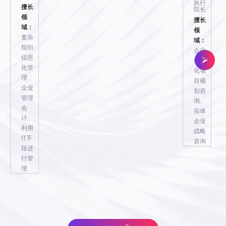
权
明
执行
擅长
院长
北
北
胡守
领
擅长
京
京
云
域：
领
致
致
复杂
北京致远互
域：
远
远
组织
联软件股份
企业
互
互
信息
有限公司
数字
联
联
化管
化项
软
软
理、
目规
王欣
件
件
企业
划咨
致远
股
股
管理
互联
询、
份
份
王
高级
会
实体
售前
有
有
欣
计、
顾问
企业
限
限
北
胡守
利用
擅长
何景
战略
公
公
云
京
IT手
霄
领
咨询
胡守
司
司
致
致远
段进
域：
云霄
云
胡
互联
何
远
咨询
行管
企业
高级
守
致远
创始
刘古权
景
互
副总
胡
互联
理
人
协同
云
裁
霄
高级
联
致远互联副总裁
守
刘古权
运营
擅长
副总
北
擅长
北
软
云
擅长领域：
复杂组织信
裁
平台
领
致远互联副总裁
京
领
京
件
息化管理、企业管理会
北
擅长
整体
域：
擅长领域：
复杂组织信
致
域：
云
股
计、利用IT手段进行管
京
领
规
企业
息化管理、企业管理会
远
产品
霄
份
理
致
域：
划，
经营
计、利用IT手段进行管
互
刘古
开
企
有