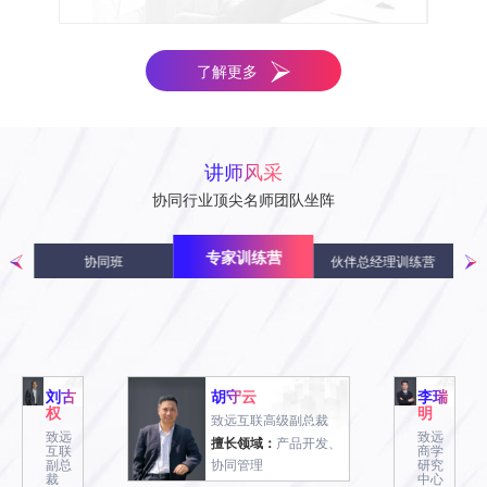
了解更多
讲师风采
协同行业顶尖名师团队坐阵
专家训练营
练营
协同班
伙伴总经理训练营
刘古
胡守云
李瑞
权
明
致远互联高级副总裁
致远
致远
擅长领域：
产品开发、
刘
李
互联
商学
副总
协同管理
研究
古
瑞
裁
中心