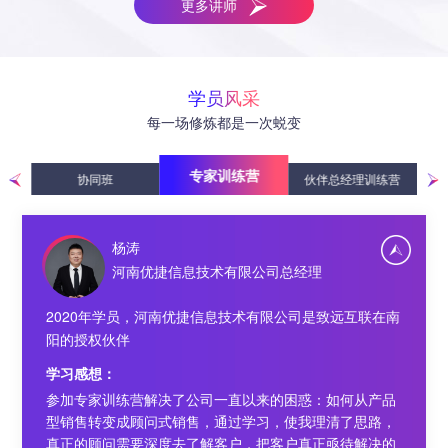
远
产品
各领
管理
更多讲师
理
联
权
发、
业
限
互
刘古
开
域
咨询
软
协同
北京致远互
管
公
联
权
发、
（人
辅导
件
管理
联软件股份
理
司
软
协同
北京致远互
力、
股
有限公司
顾
件
管理
联软件股份
合
份
学员风采
问
股
有限公司
同、
有
有
每一场修炼都是一次蜕变
份
资产
限
限
有
等）
公
公
限
协同
司
专家训练营
司
练营
协同班
伙伴总经理训练营
公
业务
司
设计
杨涛
河南优捷信息技术有限公司总经理
2020年学员，河南优捷信息技术有限公司是致远互联在南
阳的授权伙伴
学习感想：
参加专家训练营解决了公司一直以来的困惑：如何从产品
型销售转变成顾问式销售，通过学习，使我理清了思路，
真正的顾问需要深度去了解客户，把客户真正亟待解决的