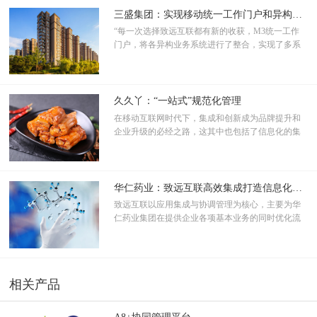
小杂粮、设施蔬菜、规模养殖等10项扶持政策。扎
三盛集团：实现移动统一工作门户和异构系统整合
实推进农业基础设施建设，大力推广先进实用技
“每一次选择致远互联都有新的收获，M3统一工作
术，农业综合生产能力稳步提升，粮食总产量达到
门户，将各异构业务系统进行了整合，实现了多系
127.4亿公斤，增产6.8%，再创历史新高。
统间的用户单点登录、消息和审批待办的集成，一
个移动端就可无缝处理多个系统的业务，大大提高
了公司的办公效率，致远互联是值得我们信赖的合
作伙伴。”黄主管表示。
久久丫：“一站式”规范化管理
在移动互联网时代下，集成和创新成为品牌提升和
企业升级的必经之路，这其中也包括了信息化的集
成。致远协同管理平台在久久丫的落地应用，不仅
帮助久久丫实现了规模扩张后的信息化升级，提升
了久久丫的组织管理运营绩效，更协助久久丫迈出
了企业互联网发展的一大步。
华仁药业：致远互联高效集成打造信息化管理
致远互联以应用集成与协调管理为核心，主要为华
仁药业集团在提供企业各项基本业务的同时优化流
程，集成各项主流平台应用使企业运作更高效便
捷，提高整体办公效率优化工作流程，降低企业运
营成本。对企业合同进行合理性分类管理，审批流
程自动化无纸化，合同归档规范合理。在人事绩效
相关产品
和物料管理方面管理自动化数据集成化，使管理更
便捷数据分享更轻松。华仁药业与致远互联深度合
作，在快速推动现有主营业务发展的同时，不断完
A8+协同管理平台