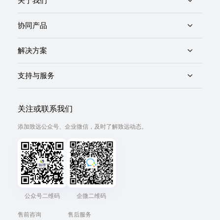
关于我们
协同产品
解决方案
支持与服务
关注或联系我们
添加致远公众号、企业微信，及时了解致远动态。
公众号二维码
企微二维码
售前咨询
售后服务