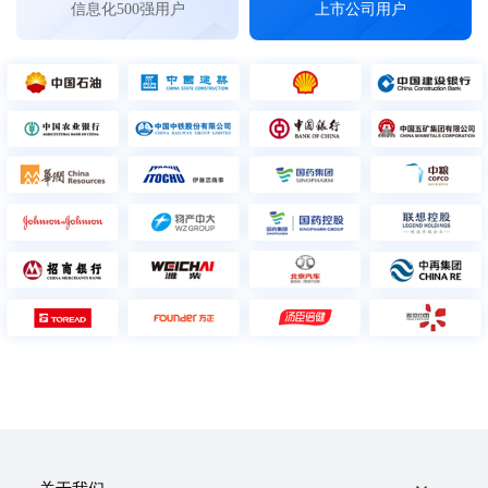
信息化500强用户
上市公司用户