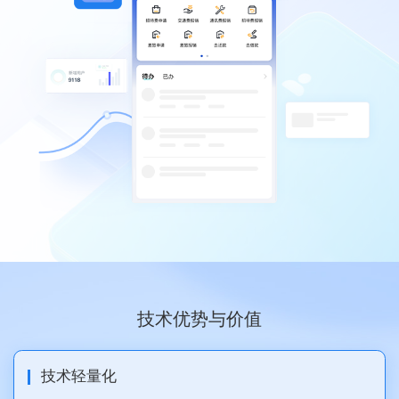
技术优势与价值
技术轻量化