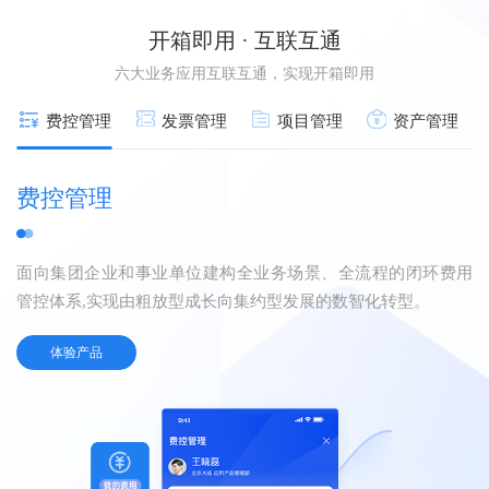
开箱即用 · 互联互通
六大业务应用互联互通，实现开箱即用
费控管理
发票管理
项目管理
资产管理
费控管理
面向集团企业和事业单位建构全业务场景、全流程的闭环费用
管控体系,实现由粗放型成长向集约型发展的数智化转型。
体验产品