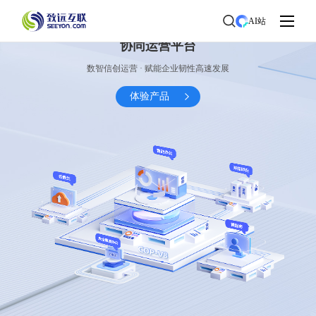
AI站
协同运营平台
数智信创运营 · 赋能企业韧性高速发展
体验产品