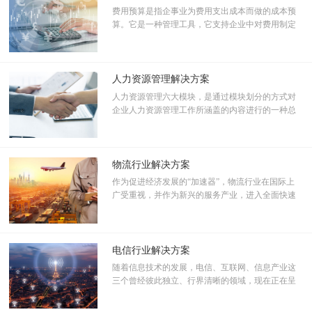
费用预算是指企事业为费用支出成本而做的成本预
算。它是一种管理工具，它支持企业中对费用制定
的计划和执行控制过程。预算管理是指企业在战略
目标的指导下，对未来的经营活动和相应财务结果
进行充分、全面的预测和筹划，并通过对执行过程
的监控，将实际完成情况与预算目标不断对照和分
人力资源管理解决方案
析，从而及时指导经营活动的改善和调整，以帮助
人力资源管理六大模块，是通过模块划分的方式对
管理者更加有效地管理企业和最大程度地实现战略
企业人力资源管理工作所涵盖的内容进行的一种总
根据不同的业务情况通过审批有流程表单自动更新员工档案
目标。
结。
物流行业解决方案
作为促进经济发展的“加速器”，物流行业在国际上
广受重视，并作为新兴的服务产业，进入全面快速
发展阶段。相对而言，中国的物流产业仍处在起步
阶段，传统物流业在向现代物流业转型发展。
电信行业解决方案
随着信息技术的发展，电信、互联网、信息产业这
三个曾经彼此独立、行界清晰的领域，现在正在呈
现越来越深度的融合，他们正在构建一个以信息消
费市场需求为核心驱动力的产业价值链。