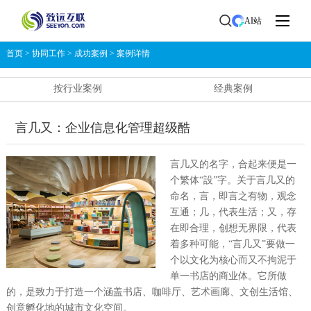
AI站
首页
>
协同工作
>
成功案例
>
案例详情
按行业案例
经典案例
言几又：企业信息化管理超级酷
言几又的名字，合起来便是一
个繁体“設”字。关于言几又的
命名，言，即言之有物，观念
互通；几，代表生活；又，存
在即合理，创想无界限，代表
着多种可能，“言几又”要做一
个以文化为核心而又不拘泥于
单一书店的商业体。它所做
的，是致力于打造一个涵盖书店、咖啡厅、艺术画廊、文创生活馆、
创意孵化地的城市文化空间。