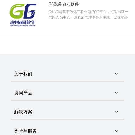
G6政务协同软件
项目管理
G6-V5是基于致远互联全新的V5平台，打造出新一
言几又正处在快速发展时期，每年都会同时进行多个开店项目，为满足公司把控
代以人为中心、以政府管理事务为主线、以效能提
升为目标、以协同管理平台为载体的政务协同管理
项目进度、预算费用等需求，致远实施团队与言几又内部实施顾问共同搭建了一
软件。
套适合且具有言几又特色的项目管理系统——以任务为主线，预算执行到每个任
务上。
关于我们
协同产品
解决方案
应用业务图
支持与服务