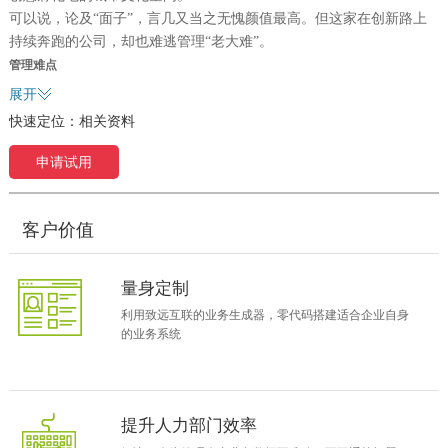
可以说，论及“面子”，言几又当之无愧颜值最高。但这家在创新路上
持续奔跑的公司，却也难逃管理“老大难”。
管理难点
言几又是一家年轻而又快速发展的企业，在引进致远协同管理软件前，公司主要
展开
信息化业务大都在支持前端门店销售的ERP系统上，公司内部员工协同沟通，主要
快速定位：
相关资料
依靠邮件、企业内部聊天工具、纸质文件来进行，协同效率低下，业务流程不
申请试用
畅！
核心需求
实现业务流程标准化、高效化，全面提升公司内部协同效率。
客户价值
主要应用
企业的信息化建设，好比人体的血脉，城市的地下管线，它直通企业的经络与血
脉，是名符其实的“里子”，来看看言几又的协同重点应用：
量身定制
员工档案管理
利用致远互联的业务生成器，零代码搭建适合企业自身
在公司未使用HR管理软件的情况下，应用致远协同管理系统搭建一套员工档案管
的业务系统
理系统，系统记录员工从入职到离职整个工作周期的岗位、薪资情况及个人基本
档案信息。
提升人力部门效率