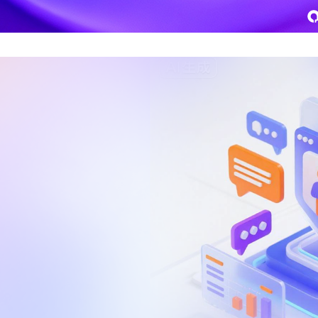
致远
企业级AI平台
热点方案
CoMi
央国企数智运营
智能知识库
AI智能办公
新一代AI智能体家族
协同运营与业务创新深度融合
智能创作、问答与辅助审
AI-COP助力协同运营数
CoMi Builder
央国企一体化
CoMi APP
文事会一体化
企业级智能体定制平台
推动央国企整体数字化转型落地
全新的移动智能超级秘书
多元应用汇聚 数智办公
信创
专精特新
安全可控的信创 全面适配
助力专精特新企业实力进
运营商解决方案
集团管控