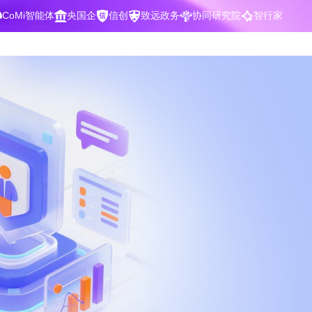
CoMi智能体
央国企
信创
致远政务
协同研究院
智行家
400-700-3322
数据智能引擎
项目营销一体化
批
智化
智能问数，精准权限管控
数字化全连接，驱动营销智能决策
CoMi 智能门户
数字化办公
Agent驱动，千人千面，高效办公
让数字资产为企业运营管理决策提供
依据
中小企业解决方案
阶
构建一体化协同运营管理平台
智能风控合规