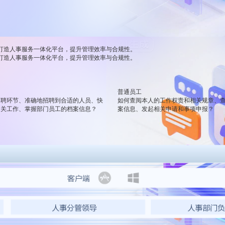
推进数字政府和数字企业转型
支撑集团治理、控制与宏
安全生产
穿透式监管
点线面结合，安全风险管控新策略
数智驱动，全域穿透
穿透式智能科技
HR人力资源管理
打造人事服务一体化平台，提升管理效率与合规性。
打造人事服务一体化平台，提升管理效率与合规性。
全级次穿透，数智驱动科技管理
数智赋能人力，全域一体
人业财一体化
滚动查看更
数智合规管控 数据驱动经营
普通员工
招聘环节、准确地招聘到合适的人员、快
如何查阅本人的工作权责和相关规章、
相关工作、掌握部门员工的档案信息？
案信息、发起相关申请和事项申报？