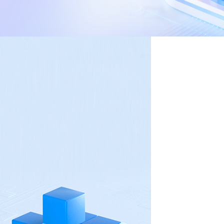
推进数字政府和数字企业转型
支撑集团治理、控制与宏
安全生产
穿透式监管
点线面结合，安全风险管控新策略
数智驱动，全域穿透
穿透式智能科技
HR人力资源管理
全级次穿透，数智驱动科技管理
数智赋能人力，全域一体
人业财一体化
滚动查看更
数智合规管控 数据驱动经营