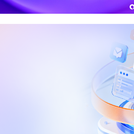
致远
企业级AI平台
热点方案
CoMi
央国企数智运营
智能知识库
AI智能办公
新一代AI智能体家族
协同运营与业务创新深度融合
智能创作、问答与辅助审
AI-COP助力协同运营数
CoMi Builder
央国企一体化
CoMi APP
文事会一体化
企业级智能体定制平台
推动央国企整体数字化转型落地
全新的移动智能超级秘书
多元应用汇聚 数智办公
信创
专精特新
安全可控的信创 全面适配
助力专精特新企业实力进
运营商解决方案
集团管控