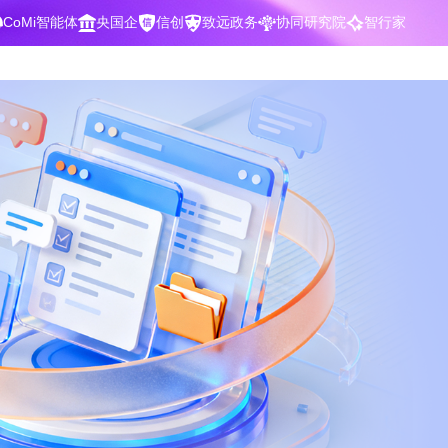
CoMi智能体
央国企
信创
致远政务
协同研究院
智行家
400-700-3322
数据智能引擎
项目营销一体化
批
智化
智能问数，精准权限管控
数字化全连接，驱动营销智能决策
CoMi 智能门户
数字化办公
Agent驱动，千人千面，高效办公
让数字资产为企业运营管理决策提供
依据
中小企业解决方案
阶
构建一体化协同运营管理平台
智能风控合规