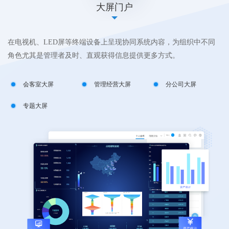
大屏门户
在电视机、LED屏等终端设备上呈现协同系统内容，为组织中不同
根据用户角色和工作范围，通过系统预置和自由设置的方式，将角
依据组织机构和业务条线，为不同的职能提供专属「职能门户」，
以业务为核心，针对业务管理的人员信息、待办事务、通知消息、
将数据以图形化方式呈现出来，辅助决策与管理层查看数据信息，
将PC端的门户延展到移动端，提供「移动门户设计器」，以可视化
通过智能化办公助手-小致，实现员工、管理者的日常工作场景全智
系统登录后的主界面，以主门户+子门户组合形式，从集团-单位-部
独立外部组织结构+V5应用连接+外部门户，支撑企业的上下游协同
致远互联微协同引擎含有标准化的接口，可快速对接微信服务号/企
登录前门户支持不登录状态下查看信息展示，是企业信息的公开与
角色尤其是管理者及时、直观获得信息提供更多方式。
色日常工作涉及的待办工作、跟踪事项、日程安排、重点关注等信
为组织内统一「职能属性」的用户提供信息发布、共享、互动的窗
文档资料、业务数据等，全维度呈现业务，为业务管理提供独立
便于从整体、宏观视角了解公司运营情况，为决策提供支持。支持
方式配置，同时根据不同的终端自适应展现形式，同时亦可基于集
能管理。
门-个人层面搭建不同门户。
办公。
业号、钉钉、企业微信、微信小程序和WeLink，并支持定制集成飞
发布通道，传递信息、发布新闻、传播企业文化的第一窗口。
息集中呈现。
口。
的、全栈的工作平台。
抓取本系统和异构系统数据，对多种数据源的数据可视化呈现。
成能力，实现多套业务系统在移动端的集成。
书等其他办公APP。
会客室大屏
智能语音
集团空间
管理经营大屏
智能问答
单位空间
分公司大屏
智能检索
部门空间
领导门户
综合门户
费控管理门户
Excel数据导入
移动个人门户
财务门户
人力资源门户
合同管理门户
表单数据
移动业务门户
销售门户
市场门户
项目管理门户
文件报表查看
移动报表门户
专题大屏
智能分析
个人空间
员工自助门户
研发门户
采购管理门户
ERP数据集成
移动专题门户
营销门户