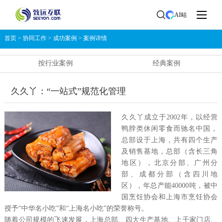
AI站
首页
>
协同工作
>
成功案例
>
案例详情
按行业案例
经典案例
久久丫：“一站式”规范化管理
久久丫成立于
2002
年，以经营
鸭脖类休闲零食而驰名中国，
总部设于上海，共有四个生产
及销售基地，总部（含长三角
地区），北京分部、广州分
部、成都分部（含四川地
区），年总产能
40000
吨，被中
国烹饪协会和上海市烹饪协会
授予“中华名小吃”和“上海名小吃”的荣誉称号。
随着公司规模的飞速发展，上海总部、四大生产基地、上千家门店、