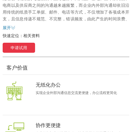
电商以及供应商之间的沟通越来越频繁，而企业内外部沟通却依旧沿
用传统的纸质手工单据、邮件、电话等方式，不仅增加了各项成本开
支，且信息传递不规范、不完整，错误频发，由此产生的时间浪费、
责任推诿等使得久久丫的管理复杂度大大增加，老的门店终端系统平
展开
台无法支撑，需要对系统进行整合和更换。
快速定位：
相关资料
一站式更高效
2016年，久久丫正式拉开协同管理平台建设的序幕，构建了覆盖公司
申请试用
全体的统一协同办公平台，实现了企业跨部门高效协同办公，让审批
工作不再受地域、时间的限制；实现了工作管理信息全记录留痕，做
到有据可查；财务、行政等管理更加规范，过程更容易控制；公司政
客户价值
策、新闻、公告等在各区域和分店间及时有效传播，管理更容易落
地。
无纸化办公
由于企业规模的快速扩大，
1000
家门店的近万名员工的假期、加班、
实现企业外部沟通信息交流更便捷，办公流程更简化
考勤管理是久久丫人事部门面临的最头疼的问题。上线致远协同管理
平台之后，基于致远业务生成器，久久丫搭建了适合其自身业务的人
事管理模块，可以实现对每个员工的年假、调休进行管理控制；加班
小时数自动转换成调休小时；系统自动记录每个员工每个月的累计加
班小时数；系统自动记录每个员工每个月的累计补打卡次数。
协作更便捷