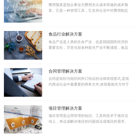
转，推送到各个参与人，高效地完成业务流转后，记录下所有的过程
费用预算是指企事业为费用支出成本而做的成本预
数据，再自动导入到
SAP
系统里，生成相关的凭证，完成接下来的流
算。它是一种管理工具，它支持企业中对费用制定
程。
的计划和执行控制过程。预算管理是指企业在战略
目标的指导下，对未来的经营活动和相应财务结果
进行充分、全面的预测和筹划，并通过对执行过程
的监控，将实际完成情况与预算目标不断对照和分
食品行业解决方案
析，从而及时指导经营活动的改善和调整，以帮助
食品产业是人类的生命产业，也是我国国民经济的
管理者更加有效地管理企业和最大程度地实现战略
重要支柱，尽管当前各种新兴产业不断涌现，食品
目标。
工业仍然是世界制造业中的第一大产业。食品工业
的现代化水平已成为反映人民生活质量高低及国家
发展程度的重要标志。
合同管理解决方案
合同是组织与组织间所订协议的法律表现形式,是现
代商业社会中最重要的商务文件,体现着相关方对于
合作在法律和道德意义上的双重承诺。合同是商业
关系的完整表达,包含对方信息、标的信息、财务信
息、权利义务信息和违约责任信息等等,在双方的慎
重谈判下得以敲定并具有长期法律效力。企业的大
项目管理解决方案
多数战略决策与成本节约策略都反映在与合作伙伴
项目管理是运用管理的知识、工具和技术于项目活
所签订的合同当中。随着全球经济的发展、法律法
动上，来达成解决项目的问题或达成项目的需求。
规要求不断增加和商业关系的日趋复杂化,合同的复
所谓管理包含领导（leading）、组织
杂程度也达到了前所未有的高度
协同应用亮点
-SAP
集成报表
（organizing）、用人（staffing）、计划