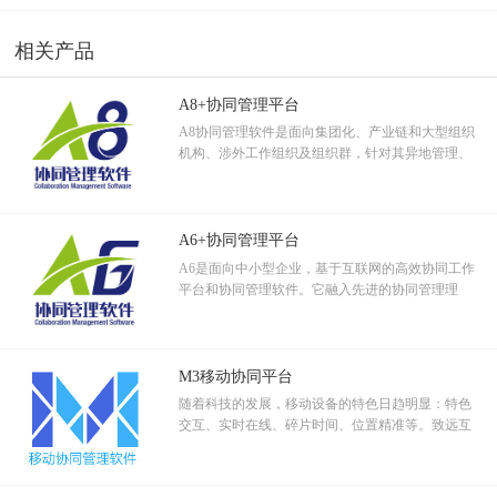
“致远协同可以说是与
ERP
相互支撑的重要管理系统，如果说
ERP
是以
（planning）、控制（controlling）等五项主要工
作。” 项目管理（Project Management）：运用各种相
物料、信息或资金为中心，较为刚性，不能承载很好的管理诉求，那
相关产品
关知识、技能、方法与工具，为满足或超越项目有
么致远协同管理平台则是以人为中心，以协同行为信息为轴线对企业
关各方对项目的要求与期望，所开展的各种计划、
进行管理，结合致远互联的可视化流程、二元表单以及业务生成器，
组织、领导、控制等方面的活动。
A8+协同管理平台
能够承担起企业的柔性管理的责任。二者就像事物的阴阳两面，一柔
A8协同管理软件是面向集团化、产业链和大型组织
一刚，相辅相成。”上海顶誉食品有限公司信息化负责人表示，“致远
机构、涉外工作组织及组织群，针对其异地管理、
协同与
SAP
刚柔相济，让久久丫的管理运营更加精细化、一体化、自
跨区域分支机构、跨地域审批等协作应用设计的集
动化，实现了跨部门、跨组织、跨地域的共同协作，为公司未来的发
团管控和信息资源管控平台。
展更增添了几分活力和保障。”
在移动互联网时代下，集成和创新成为品牌提升和企业升级的必经之
A6+协同管理平台
路，这其中也包括了信息化的集成。致远协同管理平台在久久丫的落
A6是面向中小型企业，基于互联网的高效协同工作
平台和协同管理软件。它融入先进的协同管理理
地应用，不仅帮助久久丫实现了规模扩张后的信息化升级，提升了久
念，运用软件技术和移动互联科技，解决企事业组
久丫的组织管理运营绩效，更协助久久丫迈出了企业互联网发展的一
织工作管理中的关键应用。
大步。
M3移动协同平台
随着科技的发展，移动设备的特色日趋明显：特色
交互、实时在线、碎片时间、位置精准等。致远互
联通过客户实地调查采样，综合评价分析，设计出
符合移动特色的移动协同产品。