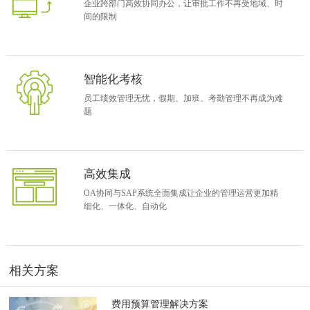
企业跨部门高效协同办公，让审批工作不再受地域、时
间的限制
智能化考核
员工绩效管理无忧，假期、加班、考勤管理不再成为难
题
高效集成
协同应用亮点
-
员工假期信息表
OA协同与SAP系统全面集成让企业的管理运营更加精
集成让系统更完备
细化、一体化、自动化
致远协同管理系统与
ERP
系统相比优势就在于可全员应用，且成本
低、审批流灵活易修改、零代代码搭建，普通员工即可修改表单流
程。致远协同管理平台凭借独有的开放性与
SAP
系统进行了全面集
成，致远协同以自由和个性化的流程为桥梁，把运营管理中所有的门
相关方案
户、部门，以及项目、知识、人事、销售等多方面连接起来，实现数
据联通、业务联动。例如，一个复杂的采购流程，通过致远协同去流
费用预算管理解决方案