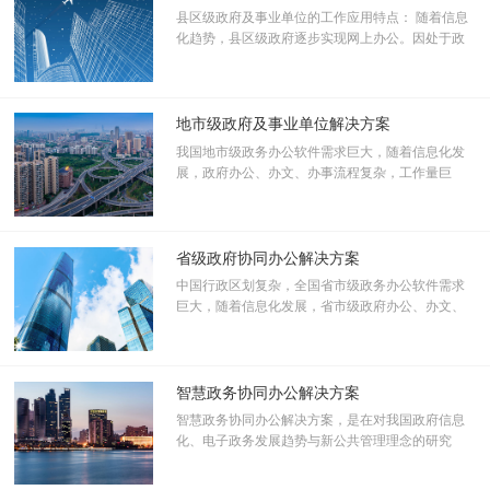
县区级政府及事业单位的工作应用特点： 随着信息
2、印章管理
化趋势，县区级政府逐步实现网上办公。因处于政
实现各部门可以网上申请用印，相关局领导通过协同管理系统进行审
府组织末端，县区级单位又是政府及事业单位信息
批，完成盖章审批手续。
化发展的下一个主角。同时，该级别的政府组织和
3、公文管理
单位更需要组织内部门间协同以及和组织间协同。
公文统计按照收发文时间排序显示，便于领导查询；公文传输顺向可
此外，县区级政府及事业单位还面临一个地域问
地市级政府及事业单位解决方案
题，那就是各个组织之间地域分布极其分散，更需
逆，可以附加意见；公文传阅过程中，根据不同的角色、动作，附之
我国地市级政务办公软件需求巨大，随着信息化发
要协同无纸化办公实现信息的及时传递、沟通和共
不同的权限；可以按类别归档、查询。
展，政府办公、办文、办事流程复杂，工作量巨
享。
大，这对政府部门的工作是巨大的挑战，这些办公
4、文档管理
平台覆盖面包括政务组织各地市级政府、事业单
根据部门、人员、类别等维度进行文档分类存储；每周要情，按照固
位。这个统一的协同办公平台一般要承担数千人甚
定的路径保存，通过文件映射的方式直接推送领导桌面，便于领导直
至数万公务员的访问。
省级政府协同办公解决方案
接查阅；出差报告、水情报告等临时性文件，可以在协同过程中通过
中国行政区划复杂，全国省市级政务办公软件需求
预归档的方式保存，便于随时进行动态跟踪与查阅。
巨大，随着信息化发展，省市级政府办公、办文、
5、局车辆管理
办事流程复杂，工作量巨大，这对政府部门的工作
各部门通过网上填写出车申请单，由总务科进行网上审批，并能记录
是巨大的挑战
出车的使用情况，包括车辆的耗油统计、保险，损坏情况等。
智慧政务协同办公解决方案
6、时间与资源管理
智慧政务协同办公解决方案，是在对我国政府信息
对于每个办公人员的日程进行有针对性的透明化处理，让领导很容易
化、电子政务发展趋势与新公共管理理念的研究
知道直接下属的日程安排；计划申报，总结汇报全部网络化管理；会
下，融合致远独具优势的协同管理理念、二元化工
议管理，对于会议室进行制度化申请与审批，根据会议规模标准分配
作流技术、协同技术，综合利用云计算、移动互