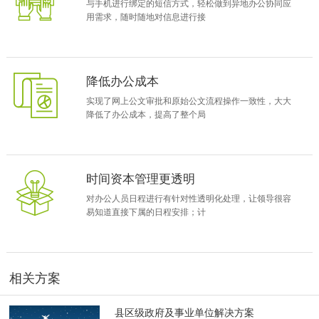
与手机进行绑定的短信方式，轻松做到异地办公协同应
了项目小组。这期间局领导找过很多管理咨询公司进行此次信息化建
用需求，随时随地对信息进行接
设的咨询和策划，最后将目光锁定在了协同软件上。在选型中，水文
局提出了要在06年5月份完成这次协同项目的建设工作，这就要求厂商
提供的协同软件具备实施周期短、易于上手使用的特点，这对于很多
的协同软件厂商来说却是个棘手的需求。在与致远协创的接触过程
降低办公成本
中，水文局的相关领导还提出了复杂的公文协作流程，并要求与国家
实现了网上公文审批和原始公文流程操作一致性，大大
相关的公文流程制度相结合等一系列的功能要求，致远协创的售前顾
降低了办公成本，提高了整个局
问当场做成公文流转流程进行产品演示。致远协创协同产品在易用性
上独具一格的工作流设计很快得到了很多领导的一致认可。
就这样，一个快捷、易用、易实施的A6协同产品最终打动了局信息化
项目组成员，成功入驻浙江省水文局。
时间资本管理更透明
二.关键应用
对办公人员日程进行有针对性透明化处理，让领导很容
浙江省水文局在A6协同管理系统上，成功构建了水文局全体人员的网
易知道直接下属的日程安排；计
上办公系统，通过流程的可视化、事件可控制、可监督的扁平化管
理，即局领导可以随时查看下属部门工作的实时进度，及时发现问
题，解决问题，提高管理效率。并通过标准化产品的实施与应用，满
足水文局95％以上的协同办公管理的业务应用需求，关键应用如下：
相关方案
1、协同管理
实现局行政办公流程的可自定义、可授权修改、可视化、可追诉的既
县区级政府及事业单位解决方案
严谨又灵活的管理。