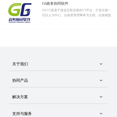
G6政务协同软件
3、实现了网上公文审批和原始公文流程操作一致性，大大降低了办公
G6-V5是基于致远互联全新的V5平台，打造出新一
成本，提高了整个局机关的办公效率。
代以人为中心、以政府管理事务为主线、以效能提
如今，浙江省水文局从日常办公到公文流转，从请示汇报到预算计
升为目标、以协同管理平台为载体的政务协同管理
划，已经完全没有以前“填表格，找领导，跑部门”的麻烦。上班后，
软件。
部门员工只需打开电脑，登录A6协同，今天要做什么，跟踪哪些事
项，最新公告、通知、讨论有哪些……一一清晰地呈现眼前，一天的
高效工作就这样开始了。
关于我们
协同产品
解决方案
支持与服务