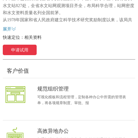
水文站827处，全省水文站网观测项目齐全，布局科学合理，站网密度
和水文资料质量名列全国前茅。
从1978年国家和省人民政府建立科学技术研究奖励制度以来，该局共
获得全国科学大会奖2项，国家级科技进步奖1项，省、部级科技进步
展开
奖21项，厅级科技进步奖40多项，获国家实用新型专利4项。在全国性
快速定位：
相关资料
或全省性公开发行的学术研究杂志上发表水文科学研究论文数百篇，
这些科技研究成果大大地推动了浙江省水文水资源科学技术的进步。
申请试用
随着近几年来政府部门信息化建设、管理体制的不断改革深入，为了
适应新形式发展的要求，如何把政务信息与政府信息化建设有机地结
合起来，全面、有利的推动全局“网上办公”工作的开展？如何通过应
客户价值
用系统使政务信息实现电子化传输，取消传真和纸质邮递报送信息？
根据政务信息工作流程的需要，以提高工作效率为方针，通过应用系
规范组织管理
统来实现政务的公开化、透明化已成为政府机关在推进全市信息化建
可视化模板和流程管理，定制各种办公中所需的管理表
设的重要工作。2006年年初，浙江省水文局的各层领导迫切地感觉到
单，将各项规章制度、审批、报
作为一个省级文明单位，要使水文局信息化建设水平都能上一个台
阶，就必须先从提升自身的信息化建设水平开始，而建立一个电子化
审批、自动化办公，能够实现网上流程监控、网上查询、信息共享的
电子政务系统，已迫在眉睫。
高效异地办公
为此，2006年2月，由局综合办公室、相关技术部门主管亲自牵头成立