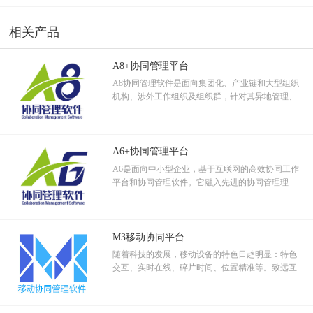
相应配置的会议室，对于会议室的占用情况定期进行统计分析。
联、大数据等新信息技术，基于G6产品（致远政务
7、公共信息管理
协同办公软件）所打造的智慧政务协同管理平台。
相关产品
单位通知、公告能够在首页直接查询，并按照时间先后自动排序；有
调查的工具，进行无记名投票管理；讨论区实名制，便于大家针对某
A8+协同管理平台
一时间进行民主的沟通；公共信息可以按照级别发布。
A8协同管理软件是面向集团化、产业链和大型组织
8、整合内网
机构、涉外工作组织及组织群，针对其异地管理、
与现有网站、内部办公网的连通，进一步完善和加强协同管理系统的
跨区域分支机构、跨地域审批等协作应用设计的集
管理功能，整合“浙江水文信息网”，实现协同办公管理系统与网站通
团管控和信息资源管控平台。
信，如在浙江水文信息网上可直接登录到协同办公系统当中。
三.应用效果
A6+协同管理平台
在应用A6协同管理系统之后，浙江水文局的内部管理和沟通得到了极
A6是面向中小型企业，基于互联网的高效协同工作
大的提升，具体表现在以下三个方面：
平台和协同管理软件。它融入先进的协同管理理
念，运用软件技术和移动互联科技，解决企事业组
1、通过A6协同可视化的模板和流程管理，定制局单位各种办公中所需
织工作管理中的关键应用。
的管理表单，将局单位中的各项规章制度、审批、报销等进行了有效
的流程绑定，如集团综合办公流程模板、用印流程模板、车辆申请流
M3移动协同平台
程模板、员工借款的审批等，实现了信息共享和制度的真正贯彻、执
随着科技的发展，移动设备的特色日趋明显：特色
行，规范内部管理行为，并方便局领导查阅和监督。
交互、实时在线、碎片时间、位置精准等。致远互
2、实现移动办公，通过与手机进行绑定的短信方式，轻松做到跨区域
联通过客户实地调查采样，综合评价分析，设计出
异地办公的协同应用需求，随时随地对信息进行接收、发布、查询，
符合移动特色的移动协同产品。
并做出快速响应，提高企业运作效率，同时节约异地办公费用。