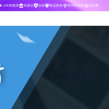
CoMi智能体
央国企
信创
致远政务
协同研究院
智行家
400-700-3322
数据智能引擎
项目营销一体化
批
智化
智能问数，精准权限管控
数字化全连接，驱动营销智能决策
CoMi 智能门户
数字化办公
Agent驱动，千人千面，高效办公
让数字资产为企业运营管理决策提供
依据
中小企业解决方案
阶
构建一体化协同运营管理平台
智能风控合规