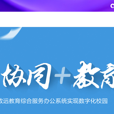
致远
企业级AI平台
热点方案
CoMi
央国企数智运营
智能知识库
AI智能办公
新一代AI智能体家族
协同运营与业务创新深度融合
智能创作、问答与辅助审
AI-COP助力协同运营数
CoMi Builder
央国企一体化
CoMi APP
文事会一体化
企业级智能体定制平台
推动央国企整体数字化转型落地
全新的移动智能超级秘书
多元应用汇聚 数智办公
信创
专精特新
安全可控的信创 全面适配
助力专精特新企业实力进
运营商解决方案
集团管控