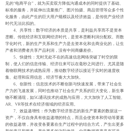
见的“电商平台”，就为买卖双方降低沟通成本的同时提供了基础、
标准的服务，并延伸出流量推广、图片拍摄、商品管理等众多个性
化服务，由此产生的巨大用户规模以及经济效益，是传统产业经济
时代无法比拟的。
4、共享性：数字经济的本质是共享，是利益共享而不是资本
垄断。传统经济和互联网经济时代，是资本垄断利润分配权。而数
字化时代，新的生产关系和生产力是去资本化和去商业化的，让生
产者和消费者共享产品利润，没有中间商赚差价。
5、快捷性：无时无处不在的高速信息网络突破了时空的限
制，使人们的信息传输、经济往来可以在毫秒之间进行。尤其是随
着物联网技术的成熟应用，推动数字经济以接近于实时的速度收
集、处理和应用信息，经济节奏大大加快。
6、创新性：信息技术的不断创新与快速发展，带来了社会生
产力的飞速发展，同时也推动了社会生产关系的巨大变化，新生事
物不断涌现，如5G通讯技术的成熟与应用，大大加快了人工智能、
AR、VR等技术在经济领域的经济应用。
7、效益递增性：作为数字经济形态的新生产要素的数据这一
资产，不仅自身具有收益递增的特点，而且会使资本和劳动等要素
的收益递增，并改变各要素在生产过程中的结合方式，产生出更多
新的产品和服务，产生更多的边际收益。由于数据资产具有可共