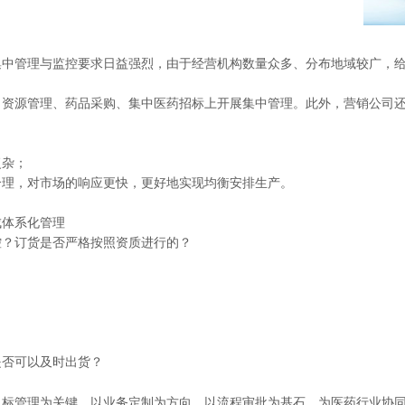
推进数字政府和数字企业转型
支撑集团治理、控制与宏
安全生产
穿透式监管
点线面结合，安全风险管控新策略
数智驱动，全域穿透
集中管理与监控要求日益强烈，由于经营机构数量众多、分布地域较广，
穿透式智能科技
HR人力资源管理
力资源管理、药品采购、集中医药招标上开展集中管理。此外，营销公司
全级次穿透，数智驱动科技管理
数智赋能人力，全域一体
人业财一体化
滚动查看更
数智合规管控 数据驱动经营
复杂；
合理，对市场的响应更快，更好地实现均衡安排生产。
成体系化管理
控？订货是否严格按照资质进行的？
是否可以及时出货？
目标管理为关键，以业务定制为方向，以流程审批为基石，为医药行业协