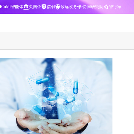
CoMi智能体
央国企
信创
致远政务
协同研究院
智行家
400-700-3322
数据智能引擎
项目营销一体化
批
智化
智能问数，精准权限管控
数字化全连接，驱动营销智能决策
CoMi 智能门户
数字化办公
Agent驱动，千人千面，高效办公
让数字资产为企业运营管理决策提供
依据
中小企业解决方案
阶
构建一体化协同运营管理平台
智能风控合规