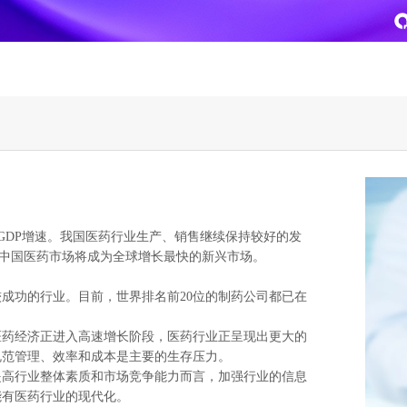
致远
企业级AI平台
热点方案
CoMi
央国企数智运营
智能知识库
AI智能办公
于GDP增速。我国医药行业生产、销售继续保持较好的发
新一代AI智能体家族
协同运营与业务创新深度融合
智能创作、问答与辅助审
AI-COP助力协同运营数
右,中国医药市场将成为全球增长最快的新兴市场。
CoMi Builder
央国企一体化
CoMi APP
文事会一体化
企业级智能体定制平台
推动央国企整体数字化转型落地
全新的移动智能超级秘书
多元应用汇聚 数智办公
成功的行业。目前，世界排名前20位的制药公司都已在
。
信创
专精特新
医药经济正进入高速增长阶段，医药行业正呈现出更大的
规范管理、效率和成本是主要的生存压力。
安全可控的信创 全面适配
助力专精特新企业实力进
提高行业整体素质和市场竞争能力而言，加强行业的信息
运营商解决方案
集团管控
能有医药行业的现代化。