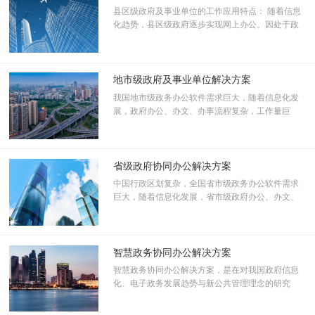
覆盖政府办文、办事、办会及行政后勤管理等各类应用，实现政府精
县区级政府及事业单位的工作应用特点： 随着信息
化趋势，县区级政府逐步实现网上办公。因处于政
细化管理。
府组织末端，县区级单位又是政府及事业单位信息
化发展的下一个主角。同时，该级别的政府组织和
移动办公
单位更需要组织内部门间协同以及和组织间协同。
不受时间、空间限制的移动办公，随时随地处理公务，有效提高行政
此外，县区级政府及事业单位还面临一个地域问
地市级政府及事业单位解决方案
办公效率。
题，那就是各个组织之间地域分布极其分散，更需
我国地市级政务办公软件需求巨大，随着信息化发
要协同无纸化办公实现信息的及时传递、沟通和共
展，政府办公、办文、办事流程复杂，工作量巨
享。
应用创新
大，这对政府部门的工作是巨大的挑战，这些办公
平台覆盖面包括政务组织各地市级政府、事业单
微信绑定
位。这个统一的协同办公平台一般要承担数千人甚
个人协同帐号与微信进行绑定，待办消息自动提醒，保证处理及时
至数万公务员的访问。
省级政府协同办公解决方案
性。
中国行政区划复杂，全国省市级政务办公软件需求
巨大，随着信息化发展，省市级政府办公、办文、
办事流程复杂，工作量巨大，这对政府部门的工作
收文汇总
是巨大的挑战
①市政府将收文转给多家单位处理——②多家单位处理完成后，反馈
智慧政务协同办公解决方案
给市政府——③系统自动将多家单位反馈的文件汇总成一份收文——
④有效减少市领导审批文件的数量，提高审批效率。
智慧政务协同办公解决方案，是在对我国政府信息
化、电子政务发展趋势与新公共管理理念的研究
下，融合致远独具优势的协同管理理念、二元化工
客户价值
作流技术、协同技术，综合利用云计算、移动互