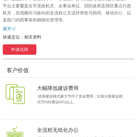
平台主要覆盖全市党政机关、企事业单位、四区政府及辖区重点行政
机关，实现横向与纵向的全流程公文流转审批与协同、移动办公、以
及部门内部事务的精细化管理等。
展开
建设模式
快速定位：
相关资料
申请试用
客户价值
大幅降低建设费用
-统筹建设模式极大节约了资金费用，比较分散建设模
式节约经费达64%以上。
应用展示
登陆首页
CA安全认证登录，与吉大正元CA无缝对接，保证帐号安全性。
全流程无纸化办公