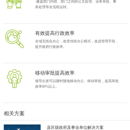
CA签章
-覆盖部门内部、部门之间的公文处理、业务审批、事
务处理等全流程运转。
电子签章统一部署，保证签章有效性。
工作桌面
图片+栏目的导航方式，工作内容集中、全面展现，自由组合，主次分
有效提高行政效率
明。
全域无纸化办公，改变传统办公模式，改进管理手段，
提升政府行政效率。
信息共享空间
各单位、部门信息共享平台，发布公共信息，分享各方经验，创建学
习型政府。
移动审批提高效率
流程表单
公文类、审批类、人事类、财务类等各类表单一应俱全，全面满足行
领导出差可以随时随地移动办公、移动审批，提高审批
效率80%以上。
政办公需求。
可视化流程
各项流程灵活自定义，流程流转可视化呈现，建设透明、阳光政府不
相关方案
再是难题。
县区级政府及事业单位解决方案
各类应用