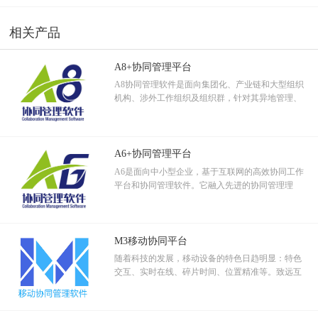
实现全人员、全流程的自动化办公，覆盖部门内部、部门之间的公文
联、大数据等新信息技术，基于G6产品（致远政务
处理、业务审批、事务处理等管理全流程运转。
协同办公软件）所打造的智慧政务协同管理平台。
相关产品
统筹建设模式极大节约了资金费用，比较分散建设模式节约经费达
64%以上。
A8+协同管理平台
全域、全流程无纸化办公，有效降低纸张、通讯、交通、人力成本，
节约费用在60%以上。
A8协同管理软件是面向集团化、产业链和大型组织
机构、涉外工作组织及组织群，针对其异地管理、
改变传统办公模式，改进管理手段，提升政府行政效率。
跨区域分支机构、跨地域审批等协作应用设计的集
客户声音
团管控和信息资源管控平台。
按照政务云平台的方式来建设政府协同办公平台，为三亚市的政府部
门在提高行政效率、节约建设经费、建设现代智慧政府方面，产生了
A6+协同管理平台
巨大价值！
A6是面向中小型企业，基于互联网的高效协同工作
平台和协同管理软件。它融入先进的协同管理理
念，运用软件技术和移动互联科技，解决企事业组
织工作管理中的关键应用。
M3移动协同平台
随着科技的发展，移动设备的特色日趋明显：特色
交互、实时在线、碎片时间、位置精准等。致远互
联通过客户实地调查采样，综合评价分析，设计出
符合移动特色的移动协同产品。