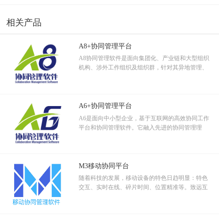
费用。”劲草总裁秘书陈燕这样来描述劲草A6与ERP的紧密配合。
的集中是依托众多分散营销的连锁店，使经营更灵
活学活用，让工作更简单
活、敏感、快捷，更多地获得了规模效应，通过销
相关产品
售分散化和经营集中化，把集中经营和分散销售、
服装的搭配美观与否，对消费者的购买具有极大地引导作用，但店铺
分散服务揉合起来，使连锁经营体现出地域优势、
的销售人员不一定能掌握搭配的技巧和配色等。为此劲草要求门店将
服务优势、规模优势和资源整合共享。
A8+协同管理平台
当季新品服饰的搭配图等发回公司总部，由总部专门的陈列师进行审
A8协同管理软件是面向集团化、产业链和大型组织
核。
机构、涉外工作组织及组织群，针对其异地管理、
“我感觉用协同之后更加方便快捷了。在之前，我们需要将新品陈列摆
跨区域分支机构、跨地域审批等协作应用设计的集
放照片通过邮件发送回总部，由陈列设计师来评定是否合格，由于每
团管控和信息资源管控平台。
封邮件只能发送一张照片，有几张照片就要几封邮件，很是繁琐，现
在只要把照片通过协同发过去，省事、轻松，而且陈列设计师还能直
A6+协同管理平台
接回复意见，比之前更加便捷”。V·GRASS王府井店刘素霞这样来描述
A6是面向中小型企业，基于互联网的高效协同工作
她的感受，“还有，通过OA，之前需要发传真的员工招聘表、店铺申
平台和协同管理软件。它融入先进的协同管理理
念，运用软件技术和移动互联科技，解决企事业组
领单等，现在直接通过A6协同发送给相关人员，不用再像以前一样挨
织工作管理中的关键应用。
个传真挨个审批，更重要的是，你可以知道这一流程现在是在哪里处
理中，处理意见是什么，这在以前都是无法想象的。需要频繁打电话
M3移动协同平台
了解情况也没有了，各处意见一目了然。”
随着科技的发展，移动设备的特色日趋明显：特色
不止如此，劲草员工还活学活用，例如品管部经理胡敬来将皮衣、尼
交互、实时在线、碎片时间、位置精准等。致远互
克服等复杂的打理、保养、折叠程序拍摄并放到OA上供终端导购们参
联通过客户实地调查采样，综合评价分析，设计出
考。而考评改为通过OA收集后，生产中心的市场投诉，在以往文字描
符合移动特色的移动协同产品。
述的基础上配图说明，既能清楚地表述问题，又免去了反复沟通时