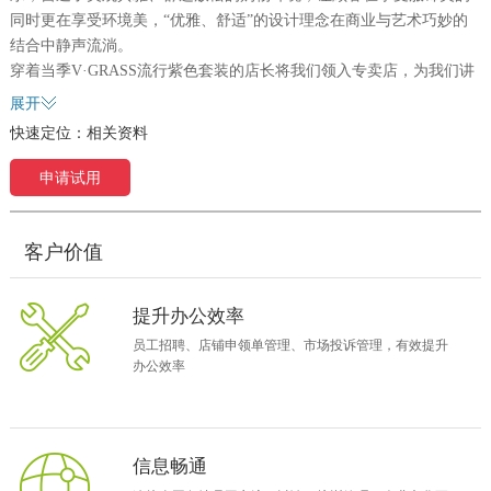
同时更在享受环境美，“优雅、舒适”的设计理念在商业与艺术巧妙的
结合中静声流淌。
穿着当季V·GRASS流行紫色套装的店长将我们领入专卖店，为我们讲
解了这家店铺的设计点睛之处。最后走到收银台，上面很是整洁，一
展开
台电脑、一台POS收银机、一台验钞机和一部电话以外就只剩下了一
快速定位：
相关资料
些宣传资料和画册了，“是不是觉得少点东西？”店长在了解来意之后
随口问道。
申请试用
“自打上了OA之后，我们的传真机就不用了，以前维修报批、公司通
知和个人绩效考核，已经全部由传真件改成OA传递了”，说着，店长
熟练地在电脑上打开IE，在收藏夹中点击OA链接，电脑显示屏上出现
客户价值
了V·GRASS的OA登录界面。输入账户名和密码，就为我们演示起
V·GRASS如何通过OA实现敏捷沟通。
提升办公效率
直营店更需重管理
员工招聘、店铺申领单管理、市场投诉管理，有效提升
V·GRASS品牌是国内成熟的知名女装企业——南京劲草时装实业有限
办公效率
公司的主打品牌。经历了11年风雨，今天V·GRASS已发展了成以百货
专门店和专卖店的自营网络形式，这家位于中国江苏的女装企业，面
对国内激烈的市场竞争和低利润率，它选择了自营品牌连锁专卖的发
展模式，选择了以产品风格和消费群细分为特点的深度细分模式。
信息畅通
V·GRASS在女装市场站稳了脚跟，并逐渐发展壮大，目前拥有近两百