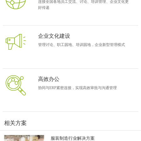
连接全国各地员工交流、讨论、培训管理、企业文化更
家的终端自营网络，在国内时尚女装行业实属罕见。
好传递
这种自营品牌连锁经营模式，在价格、货品资源上有优势，商品更新
快、全；能够直接诠释企业品牌理念，展示企业品牌形象和服务规
范，形象上统一。而在产品上，细分的结果是要求产品具备“文
化”、“创新”二大特点，要实现“差异化”竞争，需要不断依靠科技投入
企业文化建设
和市场研发来获得持续的“差异化”能力。这两点决定了劲草选择的道
管理讨论、职工园地、培训园地，企业新型管理模式
路是管理难度较大的一种类型。
V·GRASS
品牌广告
V·GRASS品牌的发展，以自营门店发展来做支撑，这也就意味着企业
管理者目光需要覆盖到设计、生产、物流、分销零售、售后等多个领
域。需要以企业管理运营的信息化作为支撑。因此，在总裁王致勤的
高效办公
支持下，劲草开始信息化强企之路。08年先后上线用友ERP（包括服
协同与ERP紧密连接，实现高效审批与沟通管理
装制造与分销、零售）以及致远协创A6协同管理软件来作为企业业务
管理与办公组织管理的基础架构。
协同辅助ERP
，让劲草更敏捷
“我们上协同的最初的想法就是提高工作效率，搭建全国营销管理平
台，提升全国各门店与公司总部之前、各门店之间的沟通效率，同时
相关方案
还要完善公司内部设计部门与其他部门的设计文档协作、交换能
力。”劲草总裁秘书陈燕说道。
服装制造行业解决方案
随着ERP系统上线运行，劲草发现其生产、店铺销售管理方面效率得