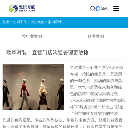
AI站
首页
>
协同工作
>
成功案例
>
案例详情
按行业案例
经典案例
劲草时装：直营门店沟通管理更敏捷
走进北京王府井百货V·GRASS
专柜，抢眼的便是其一贯运用
的米咖色系，卖场的简洁与高
雅、大气与舒适在米咖色和绿
色的跳耀中表现得淋漓尽致。
V·GRASS终端形象的“创意加风
格”和服务的“统一加专业”彰显
了都市知性女性魅力的特质。
先进的色彩搭配、专业的陈列技法、别致的多色光源、舒缓的背景音
乐，营造了美观典雅、舒适放松的购物环境，让顾客在享受服饰美的