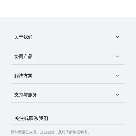
间，极大地减少了沟通中的障碍，提高了工作效率，减少了以往频繁
的嘴仗！”
这样的故事还有很多……
据劲草公司人力行政管理中心统计，OA上线应用以来，公司日常办公
处理效率提升了30%，公司在搬迁面积扩大3倍、总人数增加300人
关于我们
（总人数增长37.5%）、门店数增加25家的情况下，劲草通讯费用不仅
没有出现增长，反而下降了20%。自上线以来，公司内部协同的发送
量以每月10%左右的速度递增，初步估算，每月各项办公费用的节省
协同产品
在5万元左右。
文化建设，给劲草加“劲”
解决方案
OA系统的上线，一方面给劲草公司的办公管理带来了较高收益，同
时，更进一步地促进了企业文化的建设工作。
在谈到文化建设，陈燕认为，企业文化建设是劲草有别于其他服装企
支持与服务
业的一个重要方面。由于劲草为纯粹的自营品牌店，没有代理商加
盟，因此它更注重企业文化的统一。而国内更多通过加盟代理来发展
品牌的服装企业，则对企业文化很少看重，更多的是经济利益。
A6协同平台引入，则为劲草的文化建设带来极大惊喜，陈燕以前的一
关注或联系我们
些想法终于有了实现的平台。
V·GRASS有相当数量的员工分散在全国各地的店面中，大家之间很少
添加致远公众号、企业微信，及时了解致远动态。