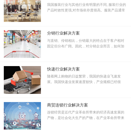
我国服装行业与其他行业有明显的不同, 服装行业的
到了提升，但由于在办公管理方面依然如故，大部分人员并没有感到
产品时效性更强,对市场依存度很高。服装产品通常
工作效率的明显提升。
不能有过多的库存,必须根据国内外客户的需求适时
“我们还是需要花费大量的时间来处理业务工作，比如门店的维修申请
调整生产。因此,服装制造业必须和服装的零售业建
审批、新品服饰的摆放管理、以及终端门店的调货请求等等，往来邮
立良好的信息反馈系统,尽快提高生产管控、物料管
件、电话、传真不断。”
控、店面管控、促销管控等方面的标准化、信息
分销行业解决方案
化、自动化水平。
随着门店增多，沟通审批需求越来越大。为提升劲草内部办公审批效
与直销、传销相比，分销最大的特点在于客户相对
率和沟通效率，降低企业运营成本，规范企业管理，缔造敏捷企业，
固定但分布广阔。因此，对分销企业而言，如何加
强与客户的信息沟通，加快商务响应速度，提高其
劲草决定引进致远协创A6协同管理软件来辅助ERP，更好地实现对企
满意程度，是成败的重要因素。目前，很多分销企
业全面管理。
业依靠庞大的销售网络、简单的业务流程来管理销
“就以调货这个简单的事情来说，我们经常会出现某店铺没有货了，需
售渠道和环节。在此过程中，他们面临着如下问题
快递行业解决方案
要从其他店铺甚至临近城市的店铺调货过去，以满足客户需求的情
的挑战
随着网上购物的日益繁荣，我国的快递业飞速发
况。调货之后，ERP中每个店铺库存量没有变，而销售数据却出现了
展。我国快递业发展速度较快，产业规模已经很
变化，这让对账出现了问题。因此，之前每次调货都需要打电话给库
大，产业内的竞争十分激烈，服务态度，信息技术
管，来调整库存数据，由于服装的花色、尺码很多，出错几率较大。”
和规范管理有待改善。快递行业对时间和效率要求
严格，通过“门到门”的服务方式，承诺在严格规定
“现在，我们则通过OA来解决这一问题。首先，店员通过ERP系统查看
的时间内完成寄递任务；与电子商务紧密合作，并
商贸连锁行业解决方案
该货品的库存情况，然后用OA在线信息同其他店铺同事进行沟通，确
依托电子商务平台提升快递自身服务质量；影响业
连锁经营是近代产业革命所带来的经济高速发展的
认是否可以调货。之后他们通过A6发起‘货品调拨单’，此流程中已经
务量因素巨大，例如节假日，商家促销，媒体导
产物，是社会化大生产的产物，在产业革命所带来
绑定了库管员，这样库管员就不会因为电话沟通不清或者遗忘而造成
向，突发事件等
的经济高速增长的推动下，连锁经营作为一种现代
库存数据出现错误。而且从OA上流转，也能节省我们不少沟通时间和
流通业的新的企业组织形式和经营方式。连锁经营