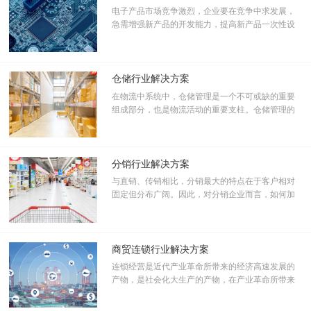
电子产品市场竞争激烈，企业要在竞争中求发展，
急需增强新产品的开发能力，提高新产品一次性设
计投产的成功率，因而建立基于并行工程、集成框
架平台之上的EDA（Electronic Design Automation）
系统、CAD/CAM/及CAD/CAT信息集成系统。
仓储行业解决方案
在物流中系统中，仓储管理是一个不可或缺的重要
组成部分，也是物流活动的重要支柱。仓储管理的
优劣已成为决定物流企业效率，进而影响经营竞争
力的重要部分。最近几年我国仓储业发展迅猛，随
着网络购物、网上支付、移动电子商户的数量急剧
增加，越来越多的企业开始大举进军仓储业；
分销行业解决方案
与直销、传销相比，分销最大的特点在于客户相对
固定但分布广阔。因此，对分销企业而言，如何加
强与客户的信息沟通，加快商务响应速度，提高其
满意程度，是成败的重要因素。目前，很多分销企
业依靠庞大的销售网络、简单的业务流程来管理销
售渠道和环节。在此过程中，他们面临着如下问题
商贸连锁行业解决方案
的挑战
连锁经营是近代产业革命所带来的经济高速发展的
产物，是社会化大生产的产物，在产业革命所带来
的经济高速增长的推动下，连锁经营作为一种现代
流通业的新的企业组织形式和经营方式。连锁经营