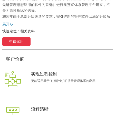
先进管理思想应用的软件为首选）进行集整式体系管理平台建立，不
失为高性价比的选择。
2007年由于总部升级改造的要求，需引进新的管理软件以满足升级后
的业务需求。因胡斌有过生产、采购、车间、分厂等部门主管8年的管
展开
理经验而被“临危受命”接手“推不动”的ERP项目实施。通过用友、致
快速定位：
相关资料
远、金蝶、斯普、博科等几家国内大小软件商对华伟工业的“应用模
型”的方案问答，胡斌他们发现致远的协同软件在流程定制方面相对更
申请试用
为直观，使用者容易识别，“二元工作流”这一功能思想更能适用于基
于“过程控制”的质量管理体系的应用。另一方面，ERP软件重在“结
果”的处理，而直接在ERP软件上进行“二开”其“流程”部署和呈现不是
客户价值
很尽人意，故对以产生“结果”的“活动”为对象的管理模型，协同软件更
为实用。而且考虑到，自行开发虽“吻合度”最好，但成本和风险会远
实现过程控制
大于引用已市场化的成熟软件工具。基于以上考虑，华伟工业最终决
更能适用基于“过程控制”的质量管理体系的应用。
定选择了致远的协同软件。
胡斌表示：“在选择了致远协同后，公司的信息化建设能力、方式都有
很大的促进，作为工具对ERP的应用是一种补充，在“接口”没有完
全“集整”的情况下虽然存在“多系统”运行，但对“结果处理”及“管理行
为”进行了有效的管控，就如同剑客得到一把称手的‘利剑’。”
流程清晰