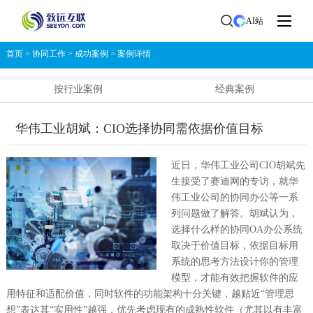
AI站
首页
>
协同工作
>
成功案例
>
案例详情
按行业案例
经典案例
华伟工业胡斌：CIO选择协同需依据价值目标
近日，华伟工业公司CIO胡斌先
生接受了赛迪网的专访，就华
伟工业公司的协同办公等一系
列问题做了解答。胡斌认为，
选择什么样的协同OA办公系统
取决于价值目标，依据目标用
系统的思考方法设计你的管理
模型，才能有效把握软件的应
用特征和适配价值，同时软件的功能架构十分关键，越贴近“管理思
想”表达其“实用性”越强，优先考虑现有的成熟性软件（尤其以有丰富