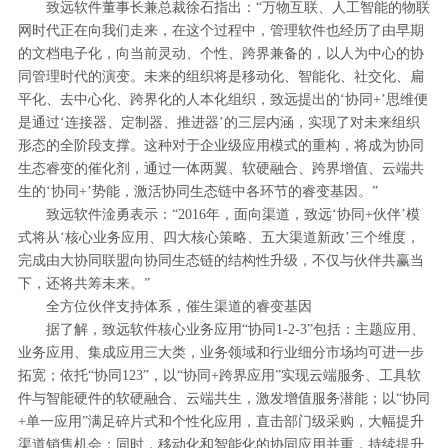
致远软件董事长兼总裁徐石指出：“万物互联、人工智能的物联
网时代正在向我们走来，在这个过程中，管理软件也经历了由早期
的文档电子化，向当前灵动、个性、跨界兼备的，以人为中心的协
同管理时代的演变。未来的组织将是移动化、智能化、社交化、扁
平化、去中心化、跨界化的人本化组织，致远提出的‘协同+’思维便
是通过‘连接器、定制器、推进器’的三层内涵，实现了对未来组织
形态的全阶段支撑。这种对于企业级应用模式的重构，将成为协同
生态睿变的催化剂，通过一体两翼、软硬融合、跨界增值、云端共
生的‘协同+’势能，激活协同生态链中各环节的睿变基因。”
致远软件淦勇表示：“2016年，面向渠道，致远‘协同+伙伴’模
式将从‘核心业务应用、四大核心策略、五大渠道新政’三个维度，
完成由大协同联盟向协同生态链的结构性升级，不仅与伙伴共赢当
下，还将共筹未来。”
全方位伙伴支持体系，催生渠道的睿变基因
据了解，致远软件核心业务应用“协同1-2-3”包括：主题应用、
业务应用、集成应用三大类，业务领域和行业细分市场均可进一步
拓宽；依托“协同123”，以“协同+跨界应用”实现云端服务、工具软
件与智能硬件的软硬融合、云端共生，激发增值服务潜能；以“协同
+单一应用”满足碎片式和个性化应用，直击部门级采购，大幅提升
渠道销售机会；同时，移动化和智能化的协同应用并重，持续提升