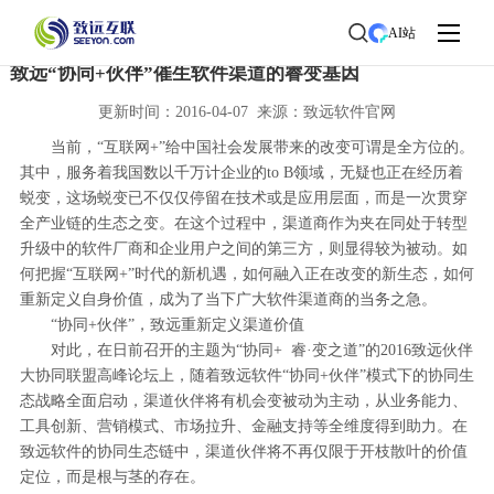
首页
>
了解致远
>
新闻中心
> 新闻详情
AI站
致远“协同+伙伴”催生软件渠道的睿变基因
更新时间：2016-04-07 来源：致远软件官网
当前，“互联网+”给中国社会发展带来的改变可谓是全方位的。
其中，服务着我国数以千万计企业的to B领域，无疑也正在经历着
蜕变，这场蜕变已不仅仅停留在技术或是应用层面，而是一次贯穿
全产业链的生态之变。在这个过程中，渠道商作为夹在同处于转型
升级中的软件厂商和企业用户之间的第三方，则显得较为被动。如
何把握“互联网+”时代的新机遇，如何融入正在改变的新生态，如何
重新定义自身价值，成为了当下广大软件渠道商的当务之急。
“协同+伙伴”，致远重新定义渠道价值
对此，在日前召开的主题为“协同+ 睿·变之道”的2016致远伙伴
大协同联盟高峰论坛上，随着致远软件“协同+伙伴”模式下的协同生
态战略全面启动，渠道伙伴将有机会变被动为主动，从业务能力、
工具创新、营销模式、市场拉升、金融支持等全维度得到助力。在
致远软件的协同生态链中，渠道伙伴将不再仅限于开枝散叶的价值
定位，而是根与茎的存在。