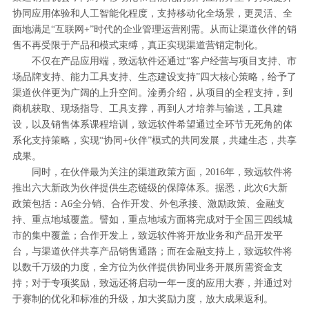
协同应用体验和人工智能化程度，支持移动化全场景，更灵活、全
面地满足“互联网+”时代的企业管理运营刚需。从而让渠道伙伴的销
售不再受限于产品和模式束缚，真正实现渠道营销定制化。
不仅在产品应用端，致远软件还通过“客户经营与项目支持、市
场品牌支持、能力工具支持、生态建设支持”四大核心策略，给予了
渠道伙伴更为广阔的上升空间。淦勇介绍，从项目的全程支持，到
商机获取、现场指导、工具支撑，再到人才培养与输送，工具建
设，以及销售体系课程培训，致远软件希望通过全环节无死角的体
系化支持策略，实现“协同+伙伴”模式的共同发展，共建生态，共享
成果。
同时，在伙伴最为关注的渠道政策方面，2016年，致远软件将
推出六大新政为伙伴提供生态链级的保障体系。据悉，此次6大新
政策包括：A6全分销、合作开发、外包承接、激励政策、金融支
持、重点地域覆盖。譬如，重点地域方面将完成对于全国三四线城
市的集中覆盖；合作开发上，致远软件将开放业务和产品开发平
台，与渠道伙伴共享产品销售通路；而在金融支持上，致远软件将
以数千万级的力度，全方位为伙伴提供协同业务开展所需资金支
持；对于专项奖励，致远还将启动一年一度的应用大赛，并通过对
于赛制的优化和标准的升级，加大奖励力度，放大成果返利。