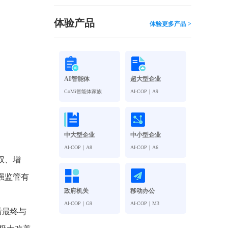
观管理
八位一体，智能风控合规管理
穿透式智能合同
体验产品
体验更多产品 >
数智驱动 全域穿透 闭环治理
穿透式人事
管控
企业人力穿透合规管控
AI智能体
超大型企业
多
CoMi智能体家族
AI-COP｜A9
中大型企业
中小型企业
AI-COP｜A8
AI-COP｜A6
权、增
强监管有
政府机关
移动办公
AI-COP｜G9
AI-COP｜M3
后最终与