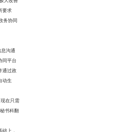
极大改善
所要求
政务协同
信息沟通
协同平台
并通过政
自动生
，现在只需
找秘书科翻
基础上，