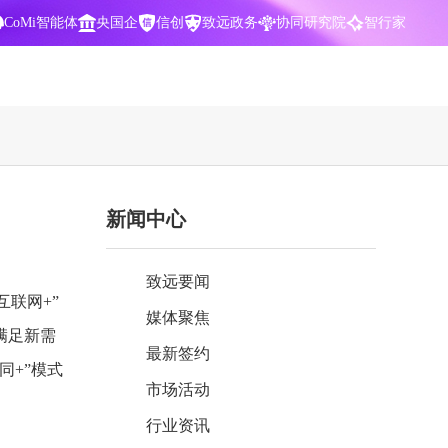
CoMi智能体
央国企
信创
致远政务
协同研究院
智行家
400-700-3322
新闻中心
数据智能引擎
项目营销一体化
批
智化
智能问数，精准权限管控
数字化全连接，驱动营销智能决策
致远要闻
CoMi 智能门户
数字化办公
联网+”
媒体聚焦
Agent驱动，千人千面，高效办公
让数字资产为企业运营管理决策提供
满足新需
依据
最新签约
同+”模式
中小企业解决方案
市场活动
阶
构建一体化协同运营管理平台
行业资讯
智能风控合规