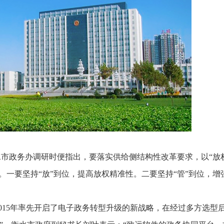
推进数字政府和数字企业转型
支撑集团治理、控制与宏
安全生产
穿透式监管
点线面结合，安全风险管控新策略
数智驱动，全域穿透
穿透式智能科技
HR人力资源管理
全级次穿透，数智驱动科技管理
数智赋能人力，全域一体
人业财一体化
滚动查看更
数智合规管控 数据驱动经营
水市政务办调研时便指出，要落实供给侧结构性改革要求，以“放
。一要坚持“放”到位，提高放权精准性。二要坚持“管”到位，增
015年率先开启了电子政务转型升级的新战略，在经过多方选型