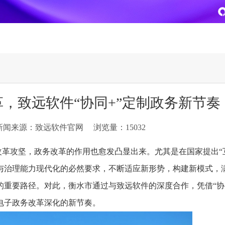
致远
企业级AI平台
热点方案
，致远软件“协同+”定制政务新节奏
CoMi
央国企数智运营
智能知识库
AI智能办公
新闻来源：致远软件官网
浏览量：15032
新一代AI智能体家族
协同运营与业务创新深度融合
智能创作、问答与辅助审
AI-COP助力协同运营数
CoMi Builder
央国企一体化
CoMi APP
文事会一体化
革攻坚，政务改革的作用也愈发凸显出来。尤其是在国家提出“互
企业级智能体定制平台
推动央国企整体数字化转型落地
全新的移动智能超级秘书
多元应用汇聚 数智办公
与治理能力现代化的必然要求，不断适应新形势，构建新模式，
重要路径。对此，衡水市通过与致远软件的深度合作，凭借“协
信创
专精特新
安全可控的信创 全面适配
助力专精特新企业实力进
电子政务改革深化的新节奏。
运营商解决方案
集团管控