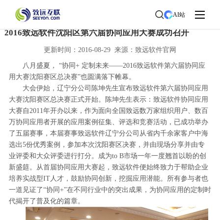
首页
>
了解致远
>
新闻中心
> 新闻详情
AI站
2016致远软件沈阳区第六届协同应用大赛成功召开
更新时间：2016-08-29 来源：致远软件官网
八月盛夏， “协同+ 定制未来——2016致远软件第六届协同应
用大赛沈阳赛区总决赛”也圆满落下帷幕。
大会伊始，辽宁分公司陈坤先生宣布致远软件第六届协同应用
大赛沈阳赛区总决赛正式开始。陈坤先生表示：致远软件协同应用
大赛自2011年开办以来，作为面向全国致远数万家组织用户、数百
万协同应用者开展的应用案例征集、评选和竞赛活动，已成功举办
了五届赛事，本届赛事致远软件辽宁分公司从省内千余家客户中海
选出5份优秀案例，参加本次沈阳赛区决赛，并由现场分享并由专
业评委和大众评委进行打分。成为to B市场一年一度翘首以盼的创
新盛筵。从首届协同应用大赛起，致远软件便始终致力于帮助企业
培养实战型IT人才，鼓励协同创新，挖掘应用潜能。所有参与者也
一道见证了“协同+”在不同行业中的突出成果，为协同应用的定制时
代揭开了普及化的篇章。