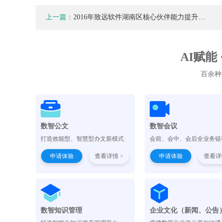
上一篇：
2016年致远软件湖南区核心伙伴能力提升…
AI赋能
百余种
数智公文
数智会议
打造效能型、智慧型办文新模式
会前、会中、会后全业务链
申请体验
查看详情 >
申请体验
查看详
数智知识管理
企业文化（新闻、公告