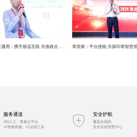
GBASE南大通用：携手致远互联 共推政企数智化转型与高质量发展
章管家：平台使能 共探印章智慧
服务通道
安全护航
400人工，客服云平台
覆盖全国的
AI智能客服，S1运维工具
安全应急智慧中心