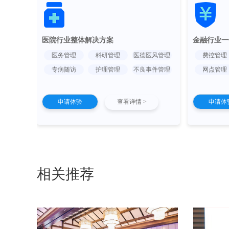
医院行业整体解决方案
金融行业一
医务管理
科研管理
医德医风管理
费控管理
专病随访
护理管理
不良事件管理
网点管理
申请体验
查看详情 >
申请体
相关推荐