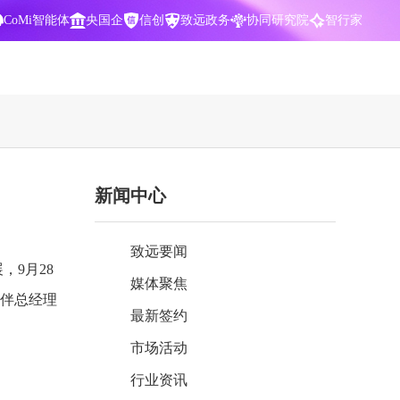
CoMi智能体
央国企
信创
致远政务
协同研究院
智行家
400-700-3322
新闻中心
数据智能引擎
项目营销一体化
批
智化
智能问数，精准权限管控
数字化全连接，驱动营销智能决策
致远要闻
CoMi 智能门户
数字化办公
9月28
媒体聚焦
Agent驱动，千人千面，高效办公
让数字资产为企业运营管理决策提供
伙伴总经理
依据
最新签约
中小企业解决方案
市场活动
阶
构建一体化协同运营管理平台
行业资讯
智能风控合规