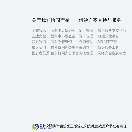
关于我们
协同产品
解决方案
支持与服务
了解致远
面向中大型企业
项目管理
售后服务支持平台
企业文化
面向中小型企业
资产管理
致远开放平台
联系我们
面向政府组织
合同管理
M3 APP下载
加入我们
移动协同办公平台
采购管理
致远服务工具
投资者关系
信创协同办公平台
费控管理
网络安全应急响应
防诈骗提醒
正版验证
阳光经营
致用户书
社会责任