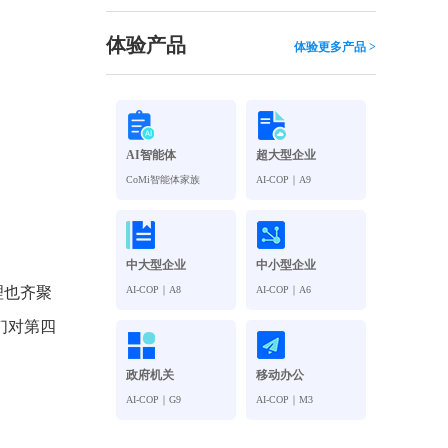
观管理
八位一体，智能风控合规管理
穿透式智能合同
体验产品
体验更多产品 >
数智驱动 全域穿透 闭环治理
穿透式人事
管控
企业人力穿透合规管控
AI智能体
超大型企业
多
CoMi智能体家族
AI-COP｜A9
中大型企业
中小型企业
理也齐聚
AI-COP｜A8
AI-COP｜A6
们对第四
政府机关
移动办公
AI-COP｜G9
AI-COP｜M3