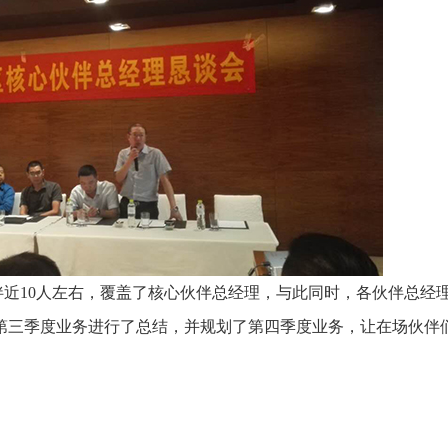
推进数字政府和数字企业转型
支撑集团治理、控制与宏
安全生产
穿透式监管
点线面结合，安全风险管控新策略
数智驱动，全域穿透
穿透式智能科技
HR人力资源管理
全级次穿透，数智驱动科技管理
数智赋能人力，全域一体
人业财一体化
滚动查看更
数智合规管控 数据驱动经营
近10人左右，覆盖了核心伙伴总经理，与此同时，各伙伴总经
第三季度业务进行了总结，并规划了第四季度业务，让在场伙伴