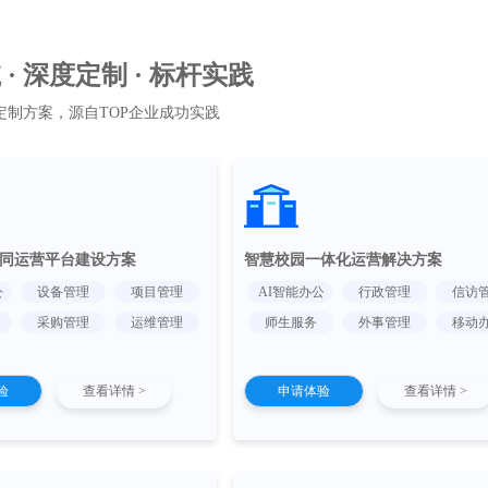
· 深度定制 · 标杆实践
定制方案，源自TOP企业成功实践
同运营平台建设方案
智慧校园一体化运营解决方案
公
设备管理
项目管理
AI智能办公
行政管理
信访
采购管理
运维管理
师生服务
外事管理
移动
验
查看详情 >
申请体验
查看详情 >