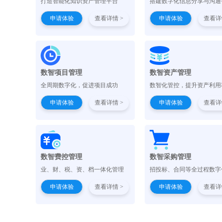
打造智能化知识资产管理平台
搭建数字化信息分享与沟通
申请体验
查看详情 >
申请体验
查看详
数智项目管理
数智资产管理
全周期数字化，促进项目成功
数智化管控，提升资产利用
申请体验
查看详情 >
申请体验
查看详
数智费控管理
数智采购管理
业、财、税、资、档一体化管理
招投标、合同等全过程数字
申请体验
查看详情 >
申请体验
查看详